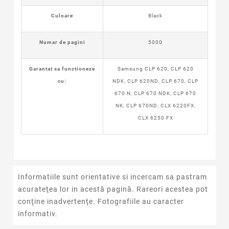
Culoare
Black
Numar de pagini
5000
Garantat sa functioneze
Samsung CLP 620, CLP 620
cu:
NDK, CLP 620ND, CLP 670, CLP
670 N, CLP 670 NDK, CLP 670
NK, CLP 670ND, CLX 6220FX,
CLX 6250 FX
Informatiile sunt orientative si incercam sa pastram
acurateţea lor in acestă pagină. Rareori acestea pot
conţine inadvertenţe. Fotografiile au caracter
informativ.