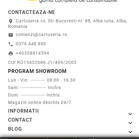
CONTACTEAZA-NE
Cartuseria.ro, Str Bucuresti nr. 88, Alba Iulia, Alba,
location_on
Romania
comenzi@cartuseria.ro
email
0376 448 890
call
+40358814594
print
CUI RO15432686 J1/409/2003
PROGRAM SHOWROOM
Lun - Vin: ---------- 08:00 - 16:30
Sam: ----------------- Inchis
Dum: ---------------- Inchis
Magazin online deschis 24/7.
INFORMATII

CONTACT

BLOG
