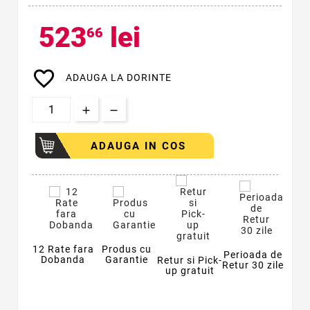
523
lei
66
favorite_border
ADAUGA LA DORINTE
ADAUGA IN COS
12 Rate fara
Produs cu
Perioada de
Dobanda
Garantie
Retur si Pick-
Retur 30 zile
up gratuit