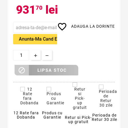
931
lei
70
favorite_border
ADAUGA LA DORINTE
Anunta-Ma Cand Este Disponibil

LIPSA STOC
12 Rate fara
Produs cu
Perioada de
Dobanda
Garantie
Retur si Pick-
Retur 30 zile
up gratuit