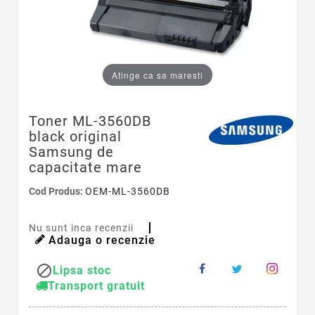
Atinge ca sa maresti
Toner ML-3560DB
black original
Samsung de
capacitate mare
Cod Produs:
OEM-ML-3560DB
Nu sunt inca recenzii
Adauga o recenzie

Lipsa stoc
Transport gratuit