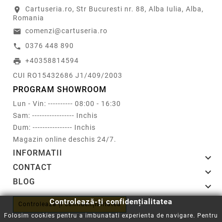
Cartuseria.ro, Str Bucuresti nr. 88, Alba Iulia, Alba,
location_on
Romania
comenzi@cartuseria.ro
email
0376 448 890
call
+40358814594
print
CUI RO15432686 J1/409/2003
PROGRAM SHOWROOM
Lun - Vin: ---------- 08:00 - 16:30
Sam: ----------------- Inchis
Dum: ---------------- Inchis
Magazin online deschis 24/7.
INFORMATII

CONTACT

BLOG

Controlează-ți confidențialitatea
Controlează-ți confidențialitatea
Folosim cookies pentru a imbunatati experienta de navigare. Pentru