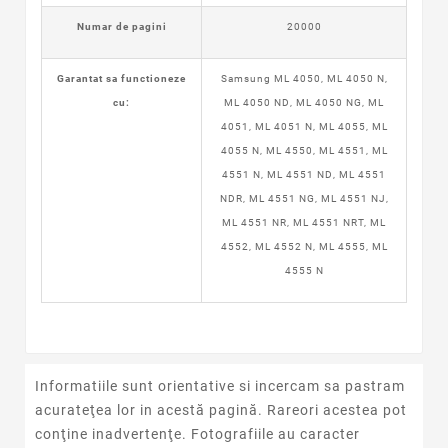
Numar de pagini
20000
Garantat sa functioneze
Samsung ML 4050, ML 4050 N,
cu:
ML 4050 ND, ML 4050 NG, ML
4051, ML 4051 N, ML 4055, ML
4055 N, ML 4550, ML 4551, ML
4551 N, ML 4551 ND, ML 4551
NDR, ML 4551 NG, ML 4551 NJ,
ML 4551 NR, ML 4551 NRT, ML
4552, ML 4552 N, ML 4555, ML
4555 N
Informatiile sunt orientative si incercam sa pastram
acurateţea lor in acestă pagină. Rareori acestea pot
conţine inadvertenţe. Fotografiile au caracter