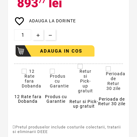
893
lei
77
favorite_border
ADAUGA LA DORINTE
ADAUGA IN COS
12 Rate fara
Produs cu
Perioada de
Dobanda
Garantie
Retur si Pick-
Retur 30 zile
up gratuit
Pretul produselor include costurile colectarii, tratarii
si eliminarii DEEE