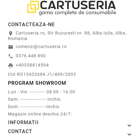
CONTACTEAZA-NE
Cartuseria.ro, Str Bucuresti nr. 88, Alba Iulia, Alba,
location_on
Romania
comenzi@cartuseria.ro
email
0376 448 890
call
+40358814594
print
CUI RO15432686 J1/409/2003
PROGRAM SHOWROOM
Lun - Vin: ---------- 08:00 - 16:30
Sam: ----------------- Inchis
Dum: ---------------- Inchis
Magazin online deschis 24/7.
INFORMATII

CONTACT
