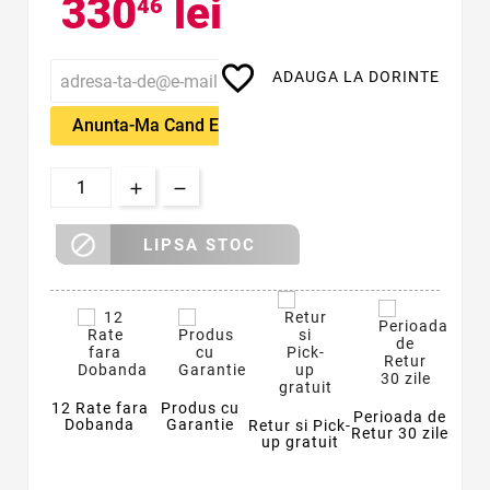
330
lei
46
favorite_border
ADAUGA LA DORINTE
Anunta-Ma Cand Este Disponibil

LIPSA STOC
12 Rate fara
Produs cu
Perioada de
Dobanda
Garantie
Retur si Pick-
Retur 30 zile
up gratuit