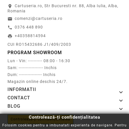
Cartuseria.ro, Str Bucuresti nr. 88, Alba Iulia, Alba,
location_on
Romania
comenzi@cartuseria.ro
email
0376 448 890
call
+40358814594
print
CUI RO15432686 J1/409/2003
PROGRAM SHOWROOM
Lun - Vin: ---------- 08:00 - 16:30
Sam: ----------------- Inchis
Dum: ---------------- Inchis
Magazin online deschis 24/7.
INFORMATII

CONTACT

BLOG

Controlează-ți confidențialitatea
Controlează-ți confidențialitatea
Folosim cookies pentru a imbunatati experienta de navigare. Pentru