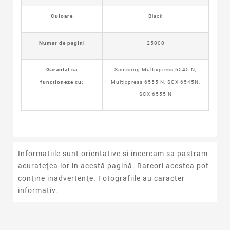
Culoare
Black
Numar de pagini
25000
Garantat sa
Samsung Multixpress 6545 N,
functioneze cu:
Multixpress 6555 N, SCX 6545N,
SCX 6555 N
Informatiile sunt orientative si incercam sa pastram
acurateţea lor in acestă pagină. Rareori acestea pot
conţine inadvertenţe. Fotografiile au caracter
informativ.