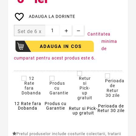
favorite_border
ADAUGA LA DORINTE
Set de 6 x
Cantitatea
minima
ADAUGA IN COS
de
cumparat pentru acest produs este 6.
12 Rate fara
Produs cu
Perioada de
Dobanda
Garantie
Retur si Pick-
Retur 30 zile
up gratuit
Pretul produselor include costurile colectarii, tratarii