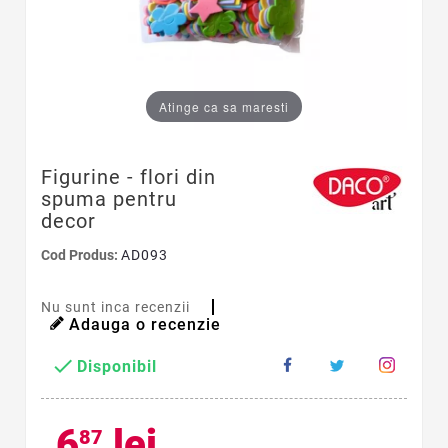
Atinge ca sa maresti
Figurine - flori din
spuma pentru
decor
Cod Produs:
AD093
Nu sunt inca recenzii
Adauga o recenzie

Disponibil
6
lei
87