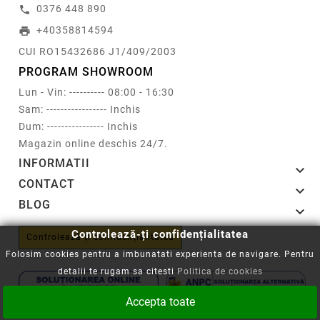
0376 448 890
call
+40358814594
print
CUI RO15432686 J1/409/2003
PROGRAM SHOWROOM
Lun - Vin: ---------- 08:00 - 16:30
Sam: ----------------- Inchis
Dum: ---------------- Inchis
Magazin online deschis 24/7.
INFORMATII

CONTACT

BLOG

Controlează-ți confidențialitatea
Controlează-ți confidențialitatea
Folosim cookies pentru a imbunatati experienta de navigare. Pentru
detalii te rugam sa citesti
Politica de cookies
Accepta toate