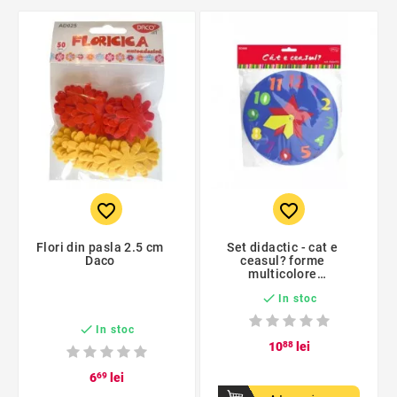
favorite_border
favorite_border
Flori din pasla 2.5 cm
Set didactic - cat e
Daco
ceasul? forme
multicolore
detasabile, material

In stoc
spuma

In stoc
10
88
lei
6
69
lei