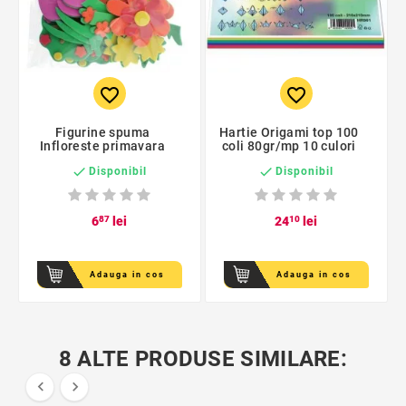
favorite_border
favorite_border
Figurine spuma
Hartie Origami top 100
Infloreste primavara
coli 80gr/mp 10 culori


Disponibil
Disponibil
6
87
lei
24
10
lei
Adauga in cos
Adauga in cos
8 ALTE PRODUSE SIMILARE:

