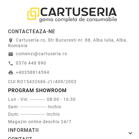
CONTACTEAZA-NE
Cartuseria.ro, Str Bucuresti nr. 88, Alba Iulia, Alba,
location_on
Romania
comenzi@cartuseria.ro
email
0376 448 890
call
+40358814594
print
CUI RO15432686 J1/409/2003
PROGRAM SHOWROOM
Lun - Vin: ---------- 08:00 - 16:30
Sam: ----------------- Inchis
Dum: ---------------- Inchis
Magazin online deschis 24/7.
INFORMATII
