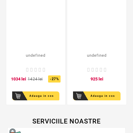
undefined
undefined
10
34
lei
14
24
lei
9
25
lei
-27%
Adauga in cos
Adauga in cos
SERVICIILE NOASTRE