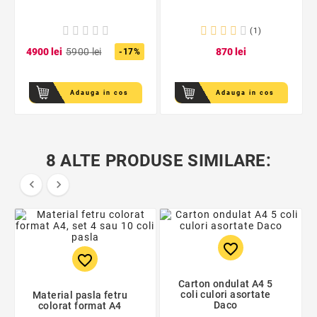
(1)
49
00
lei
59
00
lei
8
70
lei
-17%
Adauga in cos
Adauga in cos
8 ALTE PRODUSE SIMILARE:


favorite_border
favorite_border
Carton ondulat A4 5
coli culori asortate
Material pasla fetru
Daco
colorat format A4