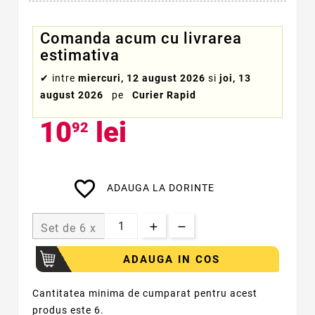
Comanda acum cu livrarea
estimativa
✔
intre
miercuri, 12 august 2026
si
joi, 13
august 2026
pe
Curier Rapid
10
lei
92
favorite_border
ADAUGA LA DORINTE
Set de 6 x
ADAUGA IN COS
Cantitatea minima de cumparat pentru acest
produs este 6.