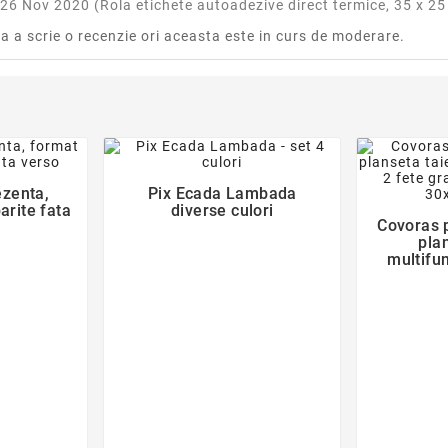
26 Nov 2020 (
Rola etichete autoadezive direct termice, 35 x 2
ra a scrie o recenzie ori aceasta este in curs de moderare.
der
favorite_border

ezenta,
Pix Ecada Lambada
parite fata
diverse culori
Covoras 
pla
multifun
grada
30