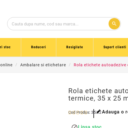
search
ri stoc
Reduceri
Resigilate
Suport clienti
 online
Ambalare si etichetare
Rola etichete autoadezive 
Rola etichete aut
termice, 35 x 25 
Adauga o r
Cod Produs:
35X25TERM

Lipsa stoc