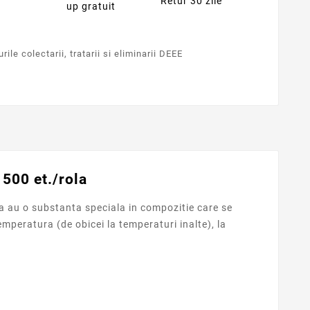
Retur 30 zile
up gratuit
ile colectarii, tratarii si eliminarii DEEE
1500 et./rola
ea au o substanta speciala in compozitie care se
mperatura (de obicei la temperaturi inalte), la