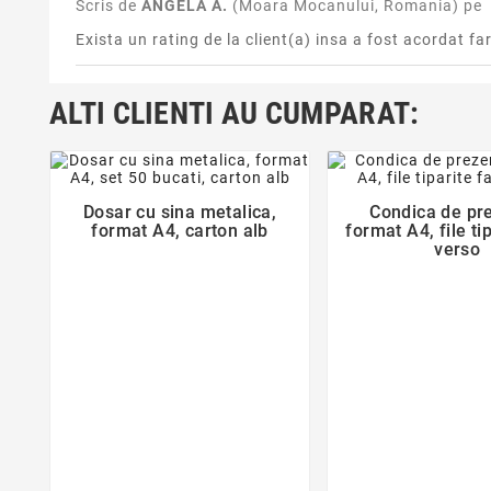
Scris de
ANGELA A.
(Moara Mocanului, Romania) pe
Exista un rating de la client(a) insa a fost acordat fa
ALTI CLIENTI AU CUMPARAT:
favorite_border
favorite_bor


Dosar cu sina metalica,
Condica de pr
format A4, carton alb
format A4, file ti
verso