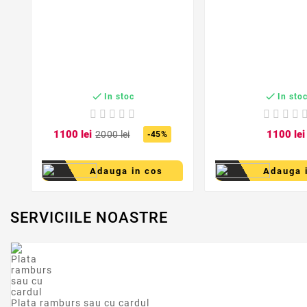


In stoc
In sto
11
00
lei
11
00
lei
20
00
lei
-45%
Adauga in cos
Adauga 
SERVICIILE NOASTRE
Plata ramburs sau cu cardul