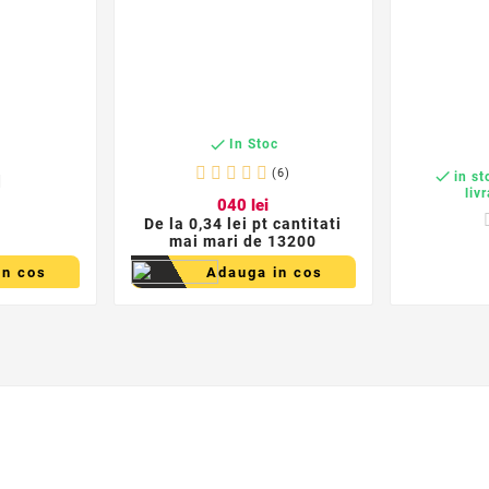

In Stoc
c
(6)

in st
liv
0
40
lei
De la
0,34 lei pt cantitati
mai mari de 13200
in cos
Adauga in cos