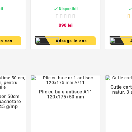

il
Disponibil
0
90
lei
in cos
Adauga in cos
favorite_border
der
Cutie car

Plic cu bule antisoc A11
natur, 3 
 aer 50cm
120x175+50 mm
pachetare
 45 g/mp