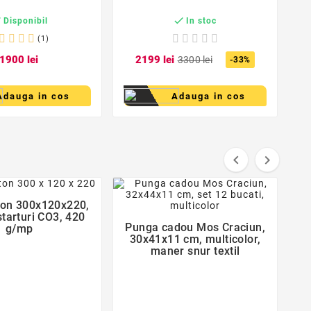


Disponibil
In stoc
(1)
19
00
lei
21
99
lei
33
00
lei
-33%
Adauga in cos
Adauga in cos


favorite_border
favorite_border

ton 300x120x220,
starturi CO3, 420

Punga cadou Mos Craciun,
g/mp
30x41x11 cm, multicolor,
maner snur textil