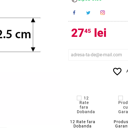
27
lei
45
favorite_border
12 Rate fara
Produs
Dobanda
Garan