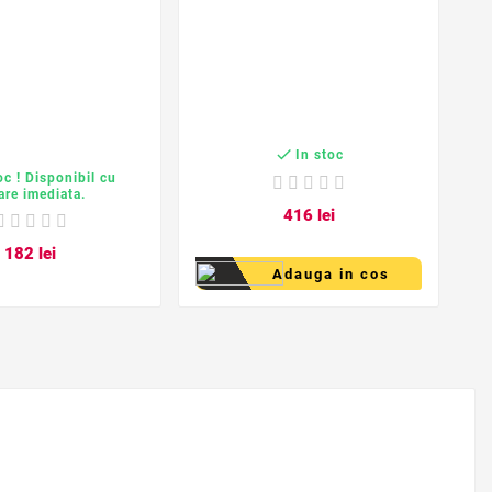
n

In stoc
oc ! Disponibil cu
rare imediata.
4
16
lei
1
82
lei
Adauga in cos