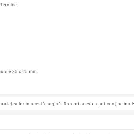
 termice;
siunile 35 x 25 mm.
urateţea lor in acestă pagină. Rareori acestea pot conţine inadv