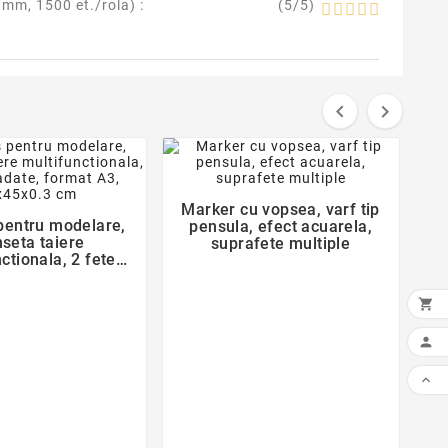
5 mm, 1500 et./rola
) :
(
5
/
5
)


favorite_border
favorite_border

Marker cu vopsea, varf tip

pentru modelare,
pensula, efect acuarela,
nseta taiere
suprafete multiple
ctionala, 2 fete
te, format A3,
x45x0.3 cm


