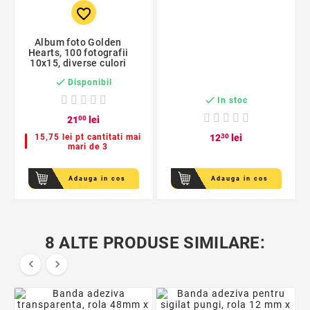
favorite_border
Album foto Golden
Hearts, 100 fotografii
10x15, diverse culori

Disponibil

In stoc
21
00
lei
15,75 lei pt cantitati mai
12
30
lei
mari de 3
Adauga in cos
Adauga in cos
8 ALTE PRODUSE SIMILARE:

