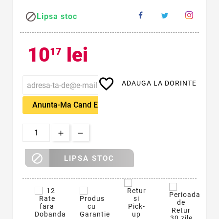

Lipsa stoc
10
lei
17
favorite_border
ADAUGA LA DORINTE
Anunta-Ma Cand Este Disponibil

LIPSA STOC