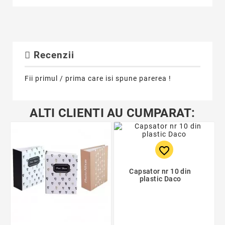
Recenzii
Fii primul / prima care isi spune parerea !
ALTI CLIENTI AU CUMPARAT:
favorite_border
Capsator nr 10 din
plastic Daco