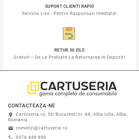
SUPORT CLIENTI RAPID
Serviciu Live - Pentru Raspunsuri Imediate!
RETUR 30 ZILE
Gratuit – De La Preluare La Returnarea In Depozit!
CONTACTEAZA-NE
Cartuseria.ro, Str Bucuresti nr. 88, Alba Iulia, Alba,
location_on
Romania
comenzi@cartuseria.ro
email
0376 448 890
call