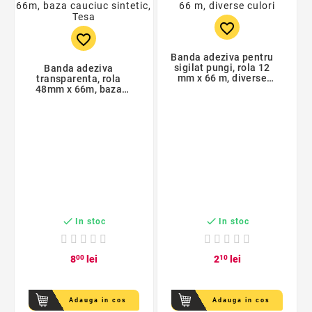
favorite_border
favorite_border
Banda adeziva pentru
sigilat pungi, rola 12
Banda adeziva
mm x 66 m, diverse
transparenta, rola
culori
48mm x 66m, baza
cauciuc sintetic, Tesa


In stoc
In stoc
8
00
lei
2
10
lei
Adauga in cos
Adauga in cos