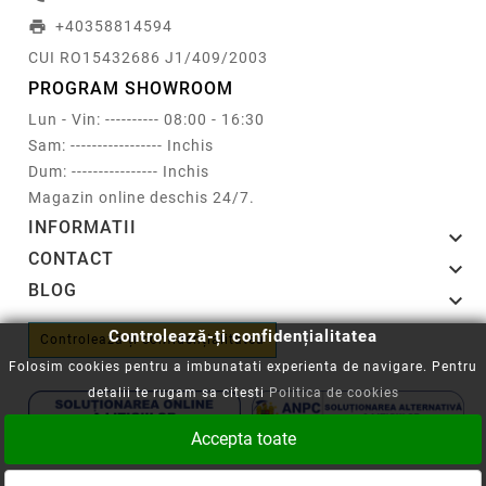
+40358814594
print
CUI RO15432686 J1/409/2003
PROGRAM SHOWROOM
Lun - Vin: ---------- 08:00 - 16:30
Sam: ----------------- Inchis
Dum: ---------------- Inchis
Magazin online deschis 24/7.
INFORMATII

CONTACT

BLOG

Controlează-ți confidențialitatea
Controlează-ți confidențialitatea
Folosim cookies pentru a imbunatati experienta de navigare. Pentru
detalii te rugam sa citesti
Politica de cookies
Accepta toate
Copyright © 2008-2026 - Cartuseria.ro