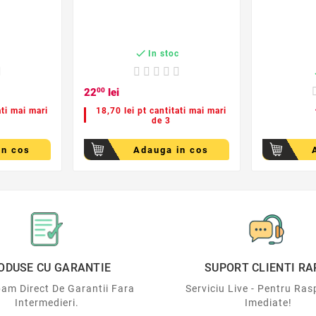

c
In stoc
22
00
lei
ati mai mari
18,70 lei pt cantitati mai mari
de 3
in cos
Adauga in cos
ODUSE CU GARANTIE
SUPORT CLIENTI RA
am Direct De Garantii Fara
Serviciu Live - Pentru Ras
Intermedieri.
Imediate!