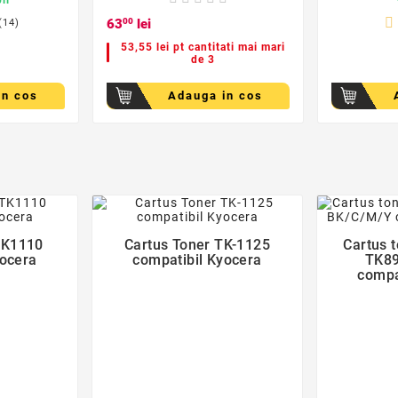
63
00
lei
(14)
53,55 lei pt cantitati mai mari
de 3
in cos
Adauga in cos
der
favorite_border
TK1110
Cartus Toner TK-1125
Cartus 

yocera
compatibil Kyocera
TK89
compa