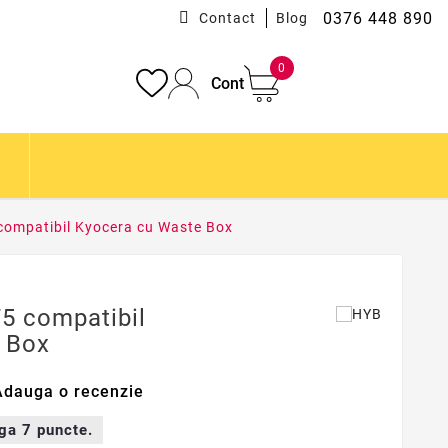
0376 448 890
Contact
Blog
0
Cont
compatibil Kyocera cu Waste Box
5 compatibil
 Box
Adauga o recenzie
iga
7
puncte.