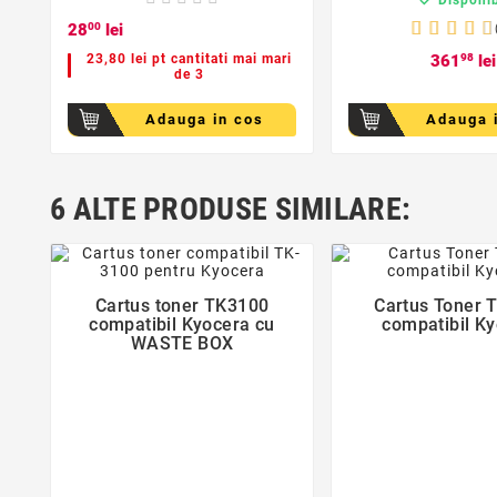
28
00
lei
23,80 lei pt cantitati mai mari
361
98
lei
de 3
Adauga in cos
Adauga 
6 ALTE PRODUSE SIMILARE:
favorite_border
favorite_bor
Cartus toner TK3100
Cartus Toner 


compatibil Kyocera cu
compatibil K
WASTE BOX