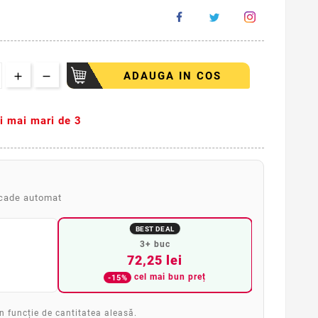
ADAUGA IN COS
ti mai mari de 3
scade automat
BEST DEAL
3+ buc
72,25 lei
cel mai bun preț
-15%
în funcție de cantitatea aleasă.