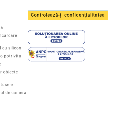
Controlează-ți confidențialitatea
ta
incarcare
l cu silicon
o potrivita
e
r obiecte
tusele
rul de camera