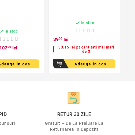

In stoc

In stoc
39
00
lei
102
00
lei
33,15 lei pt cantitati mai mari
de 3
Adauga in cos
Adauga in cos
PID
RETUR 30 ZILE
punsuri
Gratuit – De La Preluare La
Returnarea In Depozit!