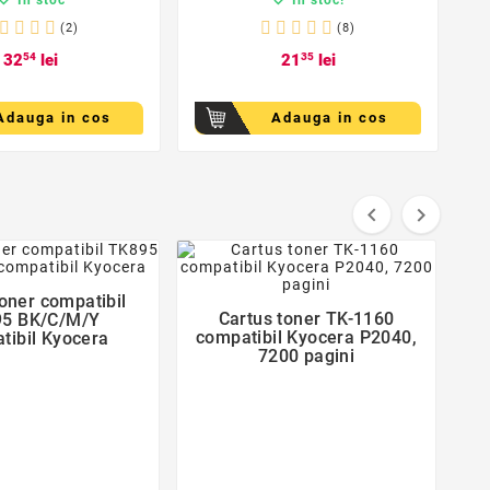
1
(2)
(8)
32
54
lei
21
35
lei
Adauga in cos
Adauga in cos


favorite_border
favorite_border
toner compatibil

Cartus toner TK-1160
5 BK/C/M/Y

compatibil Kyocera P2040,
tibil Kyocera
7200 pagini