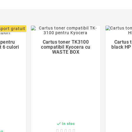
der
favorite_border
port gratuit
 pentru
Cartus toner TK3100
Cartus 

 6 culori
compatibil Kyocera cu
black HP
WASTE BOX

In stoc
il