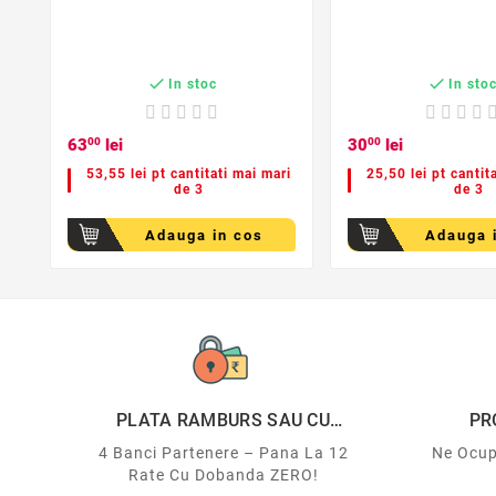


In stoc
In sto
63
00
lei
30
00
lei
53,55 lei pt cantitati mai mari
25,50 lei pt cantit
de 3
de 3
Adauga in cos
Adauga 
PLATA RAMBURS SAU CU
PR
CARDUL
4 Banci Partenere – Pana La 12
Ne Ocup
Rate Cu Dobanda ZERO!