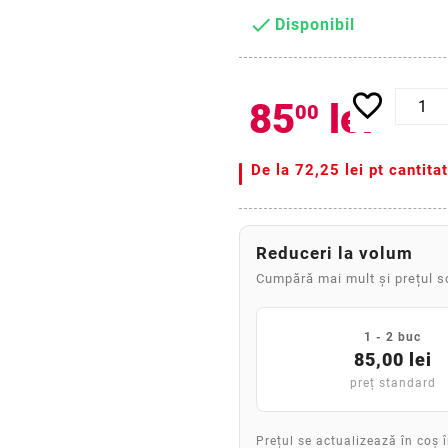

Disponibil
favorite_border
85
lei
00
De la
72,25 lei pt cantita
Reduceri la volum
Cumpără mai mult și prețul 
1 - 2 buc
85,00 lei
preț standard
Prețul se actualizează în coș 