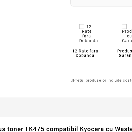
12 Rate fara
Produs
Dobanda
Garan
Pretul produselor include costur
us toner TK475 compatibil Kyocera cu Wast