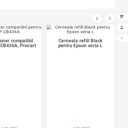



favorite_border
favorite_border


toner compatibil
Cerneala refill Black


 CB436A, Procart
pentru Epson seria L


In stoc
In stoc!