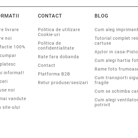
ORMATII
CONTACT
BLOG
e livrare
Politica de utilizare
Cum aleg impriman
Cookie-uri
re noi
Tutorial complet re
Politica de
cartuse
sfactie 100%
confidentialitate
Ajutor in casa-Pisto
cumpar
Rate fara dobanda
Cum alegi hartia fot
platesc
Contact
Rame foto frumoas
i informat!
Platforma B2B
Cum transporti sigu
ceri
Retur produse/sesizari
fragile
use noi
Cum se schimba car
 mai vandute
Cum alegi ventilato
potrivit
 site-ului