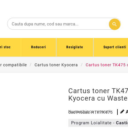
search
ri stoc
Reduceri
Resigilate
Suport clienti
r compatibile
Cartus toner Kyocera
Cartus toner TK475 
Cartus toner TK47
Kyocera cu Waste
Nu sunt inca recenzii
Cod Produs:
HTKTK475
Program Loialitate -
Cast