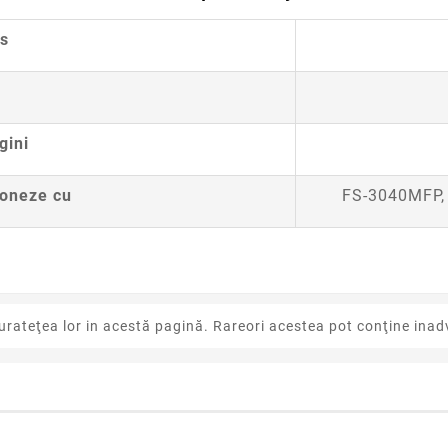
s
gini
ioneze cu
FS-3040MFP,
urateţea lor in acestă pagină. Rareori acestea pot conţine inadv