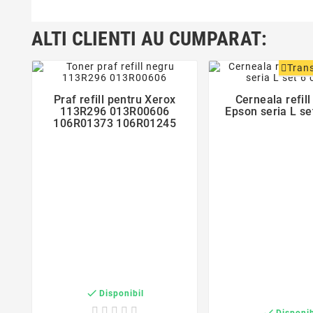
ALTI CLIENTI AU CUMPARAT:
favorite_border
favorite_bor
Trans
Praf refill pentru Xerox
Cerneala refill


113R296 013R00606
Epson seria L set
106R01373 106R01245

Disponibil

Disponib