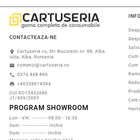
INF
Despr
CONTACTEAZA-NE
Desp
Sati
Cartuseria.ro, Str Bucuresti nr. 88, Alba
location_on
Cum 
Iulia, Alba, Romania
comenzi@cartuseria.ro
Cum 
email
Rama
0376 448 890
call
Redu
+40358814594
print
Prod
CUI RO15432686
J1/409/2003
Cele
PROGRAM SHOWROOM
Harta
Lun - Vin: ---------- 08:00 - 16:30
Sam: ----------------- Inchis
Dum: ---------------- Inchis