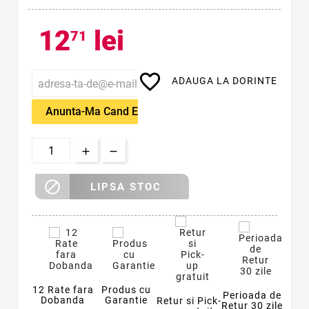
12
lei
71
favorite_border
ADAUGA LA DORINTE
Anunta-Ma Cand Este Disponibil

LIPSA STOC
12 Rate fara
Produs cu
Perioada de
Dobanda
Garantie
Retur si Pick-
Retur 30 zile