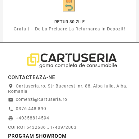
RETUR 30 ZILE
Gratuit – De La Preluare La Returnarea In Depozit!
CONTACTEAZA-NE
Cartuseria.ro, Str Bucuresti nr. 88, Alba Iulia, Alba,
location_on
Romania
comenzi@cartuseria.ro
email
0376 448 890
call
+40358814594
print
CUI RO15432686 J1/409/2003
PROGRAM SHOWROOM