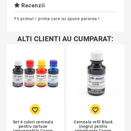
Recenzii
Fii primul / prima care isi spune parerea !
ALTI CLIENTI AU CUMPARAT:
favorite_border
favorite_border
Set 4 culori cerneala
Cerneala refil Black
pentru cartuse
(negru) pentru
reincarcabile Canon
imprimante Canon