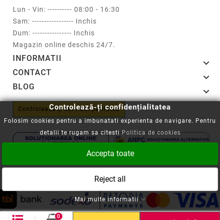
Lun - Vin: ---------- 08:00 - 16:30
Sam: ----------------- Inchis
Dum: ---------------- Inchis
Magazin online deschis 24/7.
INFORMATII

CONTACT

BLOG

Controlează-ți confidențialitatea
Controlează-ți confidențialitatea
Folosim cookies pentru a imbunatati experienta de navigare. Pentru
detalii te rugam sa citesti
Politica de cookies
Accepta toate
Copyright © 2008-2026 - Cartuseria.ro
Reject all
ANPC
||
Politica SOL
Mai multe informatii
0