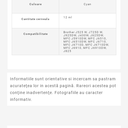
Culoare
Cyan
12 ml
Cantitate cerneala
Brother J525 W, J725D W,
Compatibilitate
J925DW, J430W, J625DW,
MFC J5910DW, MFC J6510,
MFC J6510DW, MFC J6710,
MFC J6710D,
MFC J6710DW,
MFC J6910, MFC J6910DW,
J825
Informatiile sunt orientative si incercam sa pastram
acurateţea lor in acestă pagină. Rareori acestea pot
conţine inadvertenţe. Fotografiile au caracter
informativ.