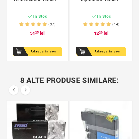


In Stoc
In Stoc
(37)
(14)
51
25
lei
12
20
lei
Adauga in cos
Adauga in cos
8 ALTE PRODUSE SIMILARE:

