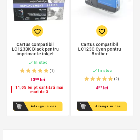
favorite_border
favorite_border
Cartus compatibil
Cartus compatibil
LC123BK Black pentru
LC123C Cyan pentru
imprimante inkjet
Brother
Brother

In stoc

In stoc
(1)
(2)
13
00
lei
11,05 lei pt cantitati mai
4
07
lei
mari de 3
Adauga in cos
Adauga in cos