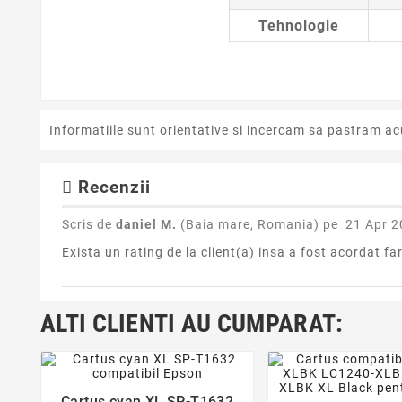
Tehnologie
Informatiile sunt orientative si incercam sa pastram ac
Recenzii
Scris de
daniel M.
(Baia mare, Romania) pe
21 Apr 2
Exista un rating de la client(a) insa a fost acordat fa
ALTI CLIENTI AU CUMPARAT:
favorite_border
favorite_bor
Cartus cyan XL SP-T1632