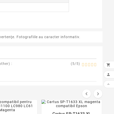
ertenţe. Fotografiile au caracter informativ.
other
) :
(
5
/
5
)





favorite_border
favorite_border
Cartus SP-T1633 XL