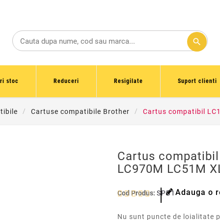
search
ri stoc
Reduceri
Resigilate
Suport clienti
ibile
Cartuse compatibile Brother
Cartus compatibil L
Cartus compatibi
LC970M LC51M XL
Adauga o r
Cod Produs:
SPB1000XLM
Nu sunt puncte de loialitate 