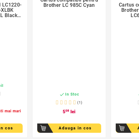

l LC1220-
Cartus c
Brother LC 985C Cyan
Brothe
L Black
LC
ther
il

In Stoc
(1)
ati mai mari
5
08
lei
in cos
Adauga in cos