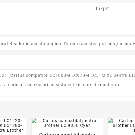
Inkjet
urateţea lor in acestă pagină. Rareori acestea pot conţine inadv
021 (
Cartus compatibil LC1000M LC970M LC51M XL pentru Br
ra a scrie o recenzie ori aceasta este in curs de moderare.
favorite_border
der
Cartus compatibil pentru