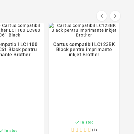


favorite_border
favorite_border
ompatibil LC1100
Cartus compatibil LC123BK


61 Black pentru
Black pentru imprimante
mante Brother
inkjet Brother
C

In stoc

(1)
In stoc