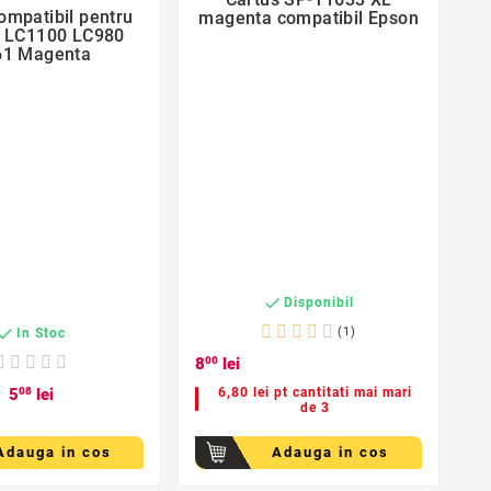

ompatibil pentru
magenta compatibil Epson

r LC1100 LC980
61 Magenta
E

Disponibil

(1)
In Stoc
8
00
lei
5
08
lei
6,80 lei pt cantitati mai mari
de 3
Adauga in cos
Adauga in cos