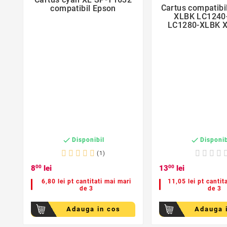

Cartus compatibi
compatibil Epson

XLBK LC1240-XLBK
LC1280-XLBK X
pentru Bro


Disponibil
Disponib
(1)
8
00
lei
13
00
lei
6,80 lei pt cantitati mai mari
11,05 lei pt cantit
de 3
de 3
Adauga in cos
Adauga 