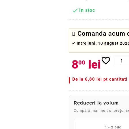

In stoc
Comanda acum cu
✔
intre
luni, 10 august 202
favorite_border
8
lei
00
De la
6,80 lei pt cantitat
Reduceri la volum
Cumpără mai mult și prețul 
1 - 2 buc