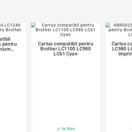
der
favorite_border
tibil
Cartus compatibil pentru
Cartus c
 pentru

Brother LC1100 LC980
LC980 LC
emium
LC61 Cyan
impri
tie 5 ani

c
In Stoc