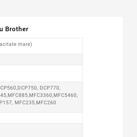
u Brother
citate mare)
DCP560,DCP750, DCP770,
45,MFC885,MFC3360,MFC5460,
P157, MFC235,MFC260