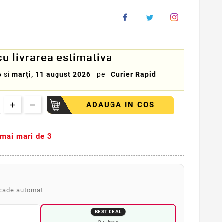
 livrarea estimativa
6
si
marți, 11 august 2026
pe
Curier Rapid
ADAUGA IN COS
i mai mari de 3
scade automat
BEST DEAL