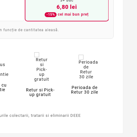
3+ buc
6,80 lei
cel mai bun preț
-15%
în funcție de cantitatea aleasă.
 cu
Perioada de
tie
Retur si Pick-
Retur 30 zile
up gratuit
ile colectarii, tratarii si eliminarii DEEE