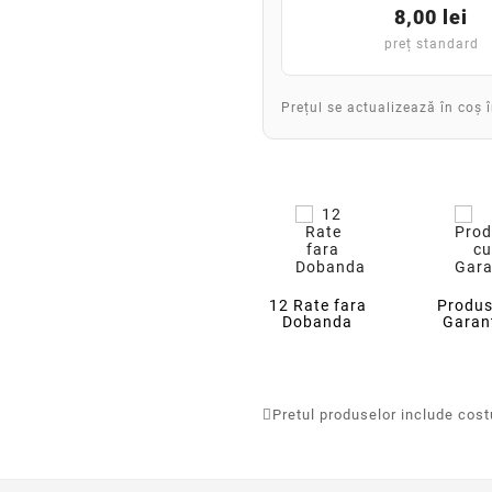
8,00 lei
preț standard
Prețul se actualizează în coș 
12 Rate fara
Produs
Dobanda
Garan
Pretul produselor include costur