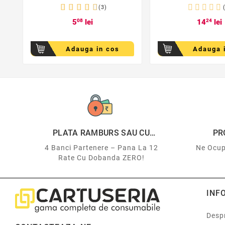
(3)
5
08
lei
14
24
lei
Adauga in cos
Adauga 
PLATA RAMBURS SAU CU
PR
CARDUL
4 Banci Partenere – Pana La 12
Ne Ocup
Rate Cu Dobanda ZERO!
INF
Despr