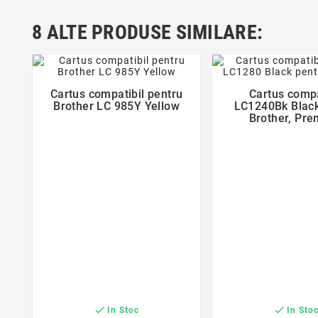
8 ALTE PRODUSE SIMILARE:
favorite_border
favorite_bor
Cartus compatibil pentru
Cartus compa


Brother LC 985Y Yellow
LC1240Bk Black
Brother, Pr
Activejet, Garan


In Stoc
In Sto