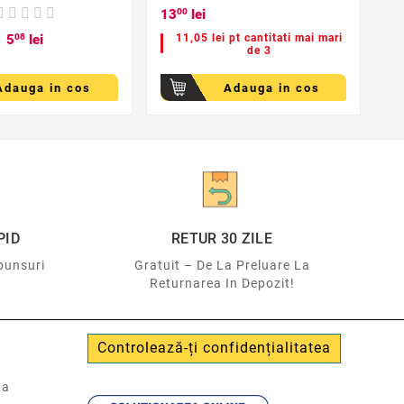
13
00
lei
5
08
lei
11,05 lei pt cantitati mai mari
de 3
Adauga in cos
Adauga in cos
PID
RETUR 30 ZILE
punsuri
Gratuit – De La Preluare La
Returnarea In Depozit!
Controlează-ți confidențialitatea
ta