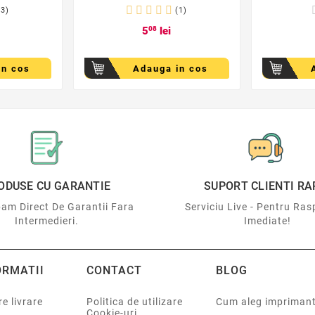
(3)
(1)
5
08
lei
in cos
Adauga in cos
ODUSE CU GARANTIE
SUPORT CLIENTI RA
am Direct De Garantii Fara
Serviciu Live - Pentru Ras
Intermedieri.
Imediate!
ORMATII
CONTACT
BLOG
e livrare
Politica de utilizare
Cum aleg impriman
Cookie-uri