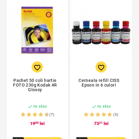
favorite_border
favorite_border
Pachet 50 coli hartie
Cerneala refill CISS
FOTO 230g Kodak 4R
Epson in 6 culori
Glossy


In stoc
In stoc
(7)
(3)
19
00
lei
73
21
lei