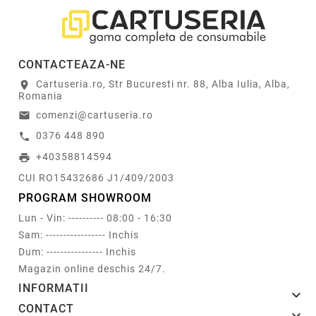
CONTACTEAZA-NE
Cartuseria.ro, Str Bucuresti nr. 88, Alba Iulia, Alba,
location_on
Romania
comenzi@cartuseria.ro
email
0376 448 890
call
+40358814594
print
CUI RO15432686 J1/409/2003
PROGRAM SHOWROOM
Lun - Vin: ---------- 08:00 - 16:30
Sam: ----------------- Inchis
Dum: ---------------- Inchis
Magazin online deschis 24/7.
INFORMATII

CONTACT
