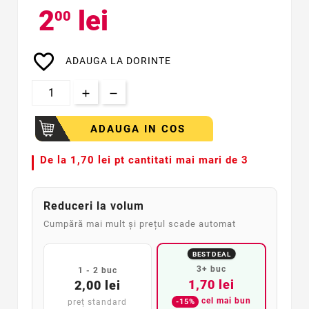
2
lei
00
favorite_border
ADAUGA LA DORINTE
ADAUGA IN COS
De la
1,70 lei pt cantitati mai mari de 3
Reduceri la volum
Cumpără mai mult și prețul scade automat
BEST DEAL
3+ buc
1 - 2 buc
1,70 lei
2,00 lei
cel mai bun
-15%
preț standard