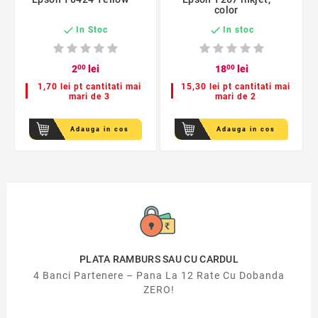
color


In Stoc
In stoc
2
00
lei
18
00
lei
1,70 lei pt cantitati mai
15,30 lei pt cantitati mai
mari de 3
mari de 2
Adauga in cos
Adauga in cos
PLATA RAMBURS SAU CU CARDUL
4 Banci Partenere – Pana La 12 Rate Cu Dobanda
ZERO!