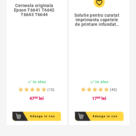
favorite_border
Cerneala originala
Epson T6641 T6642
T6643 T6644
Solutie pentru curatat
imprimanta capetele
de printare infundate
sau cartusele


In stoc
In stoc
(12)
(42)
47
00
lei
17
00
lei
Adauga in cos
Adauga in cos