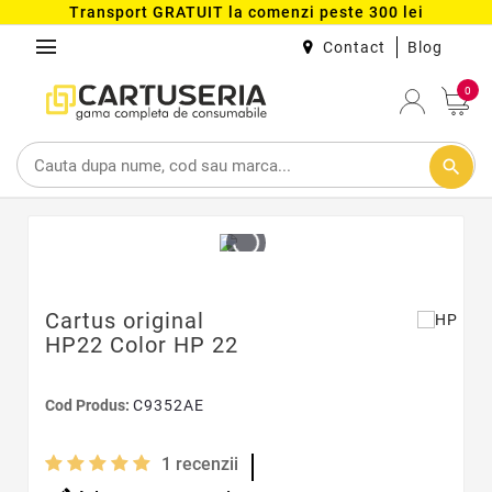
Transport GRATUIT la comenzi peste 300 lei
menu
Contact
Blog
0
search
Cartus original
HP22 Color HP 22
Cod Produs:
C9352AE
1
recenzii