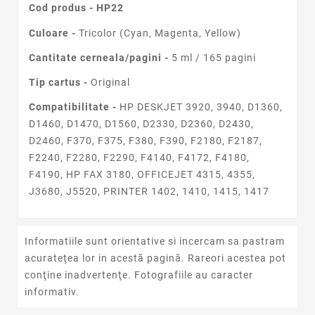
Cod produs -
HP22
Culoare -
Tricolor (Cyan, Magenta, Yellow)
Cantitate cerneala/pagini -
5 ml / 165 pagini
Tip cartus -
Original
Compatibilitate -
HP DESKJET 3920, 3940, D1360,
D1460, D1470, D1560, D2330, D2360, D2430,
D2460, F370, F375, F380, F390, F2180, F2187,
F2240, F2280, F2290, F4140, F4172, F4180,
F4190, HP FAX 3180, OFFICEJET 4315, 4355,
J3680, J5520, PRINTER 1402, 1410, 1415, 1417
Informatiile sunt orientative si incercam sa pastram
acurateţea lor in acestă pagină. Rareori acestea pot
conţine inadvertenţe. Fotografiile au caracter
informativ.