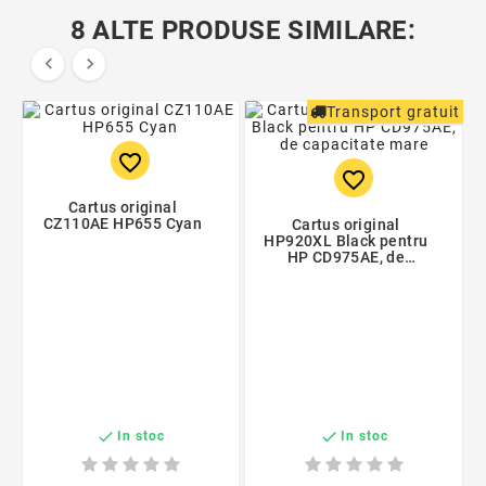
8 ALTE PRODUSE SIMILARE:


Transport gratuit
favorite_border
favorite_border
Cartus original
CZ110AE HP655 Cyan
Cartus original
HP920XL Black pentru
HP CD975AE, de
capacitate mare


In stoc
In stoc