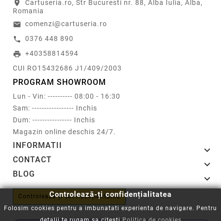
Cartuseria.ro, Str Bucuresti nr. 88, Alba Iulia, Alba,
location_on
Romania
comenzi@cartuseria.ro
email
0376 448 890
call
+40358814594
print
CUI RO15432686 J1/409/2003
PROGRAM SHOWROOM
Lun - Vin: ---------- 08:00 - 16:30
Sam: ----------------- Inchis
Dum: ---------------- Inchis
Magazin online deschis 24/7.
INFORMATII

CONTACT

BLOG

Controlează-ți confidențialitatea
Controlează-ți confidențialitatea
Folosim cookies pentru a imbunatati experienta de navigare. Pentru
detalii te rugam sa citesti
Politica de cookies