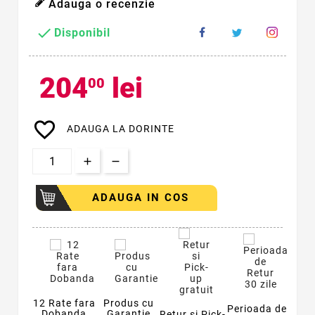
Adauga o recenzie

Disponibil
204
lei
00
favorite_border
ADAUGA LA DORINTE
ADAUGA IN COS
12 Rate fara
Produs cu
Perioada de
Dobanda
Garantie
Retur si Pick-