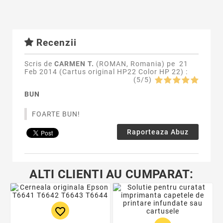
Recenzii
Scris de
CARMEN T.
(ROMAN, Romania) pe
21
Feb 2014 (
Cartus original HP22 Color HP 22
) :
(
5
/
5
)
BUN
FOARTE BUN!
Raporteaza Abuz
ALTI CLIENTI AU CUMPARAT:
favorite_border