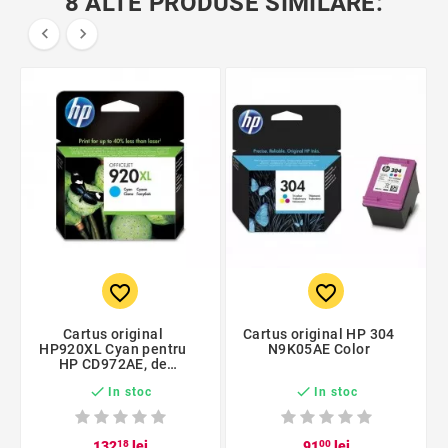
8 ALTE PRODUSE SIMILARE:


favorite_border
favorite_border
Cartus original
Cartus original HP 304
HP920XL Cyan pentru
N9K05AE Color
HP CD972AE, de
capacitate mare


In stoc
In stoc
132
18
lei
91
00
lei