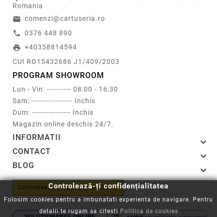
Romania
comenzi@cartuseria.ro
email
0376 448 890
call
+40358814594
print
CUI RO15432686 J1/409/2003
PROGRAM SHOWROOM
Lun - Vin: ---------- 08:00 - 16:30
Sam: ----------------- Inchis
Dum: ---------------- Inchis
Magazin online deschis 24/7.
INFORMATII

CONTACT

BLOG

Controlează-ți confidențialitatea
Controlează-ți confidențialitatea
Folosim cookies pentru a imbunatati experienta de navigare. Pentru
detalii te rugam sa citesti
Politica de cookies