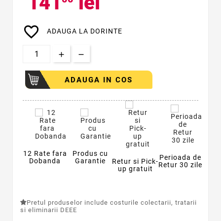
141
lei
favorite_border
ADAUGA LA DORINTE
ADAUGA IN COS
12 Rate fara
Produs cu
Perioada de
Dobanda
Garantie
Retur si Pick-
Retur 30 zile
up gratuit
Pretul produselor include costurile colectarii, tratarii
si eliminarii DEEE