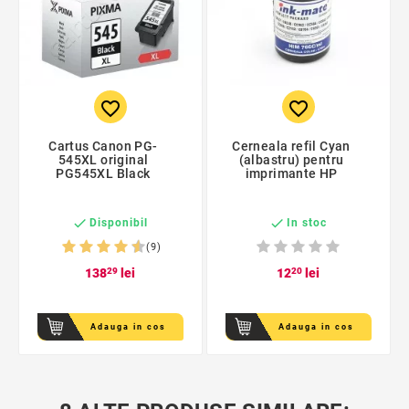
favorite_border
favorite_border
Cartus Canon PG-
Cerneala refil Cyan
545XL original
(albastru) pentru
PG545XL Black
imprimante HP


Disponibil
In stoc
(9)
138
29
lei
12
20
lei
Adauga in cos
Adauga in cos