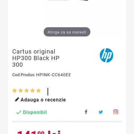
Atinge ca sa maresti
Cartus original
HP300 Black HP
300
Cod Produs:
HPINK-CC640EE
Adauga o recenzie

Disponibil
00