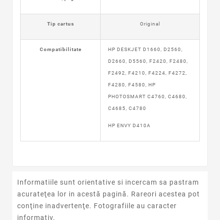
Tip cartus
Original
Compatibilitate
HP DESKJET D1660, D2560,
D2660, D5560, F2420, F2480,
F2492, F4210, F4224, F4272,
F4280, F4580, HP
PHOTOSMART C4760, C4680,
C4685, C4780
HP ENVY D410A
Informatiile sunt orientative si incercam sa pastram
acurateţea lor in acestă pagină. Rareori acestea pot
conţine inadvertenţe. Fotografiile au caracter
informativ.