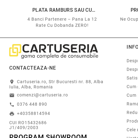
PLATA RAMBURS SAU CU
PR
CARDUL
4 Banci Partenere – Pana La 12
Ne Ocup
Rate Cu Dobanda ZERO!
INF
Despr
CONTACTEAZA-NE
Desp
Sati
Cartuseria.ro, Str Bucuresti nr. 88, Alba
location_on
Cum 
Iulia, Alba, Romania
comenzi@cartuseria.ro
Cum 
email
Rama
0376 448 890
call
Redu
+40358814594
print
Prod
CUI RO15432686
J1/409/2003
Cele
PROGRAM SHOWROOM