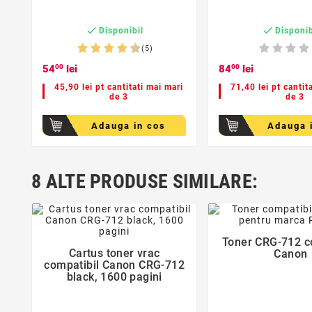


Disponibil
Disponib
(5)
54
00
lei
84
00
lei
45,90 lei pt cantitati mai mari
71,40 lei pt cantit
de 3
de 3
Adauga in cos
Adauga 
favorite_border
favorite_bor


8 ALTE PRODUSE SIMILARE:
Toner CRG-712 c
Cartus toner vrac
Canon
compatibil Canon CRG-712
black, 1600 pagini