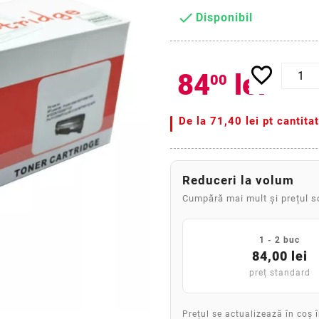

Disponibil
favorite_border
84
lei
00
De la
71,40 lei pt cantita
Reduceri la volum
Cumpără mai mult și prețul 
1 - 2 buc
84,00 lei
preț standard
Prețul se actualizează în coș 