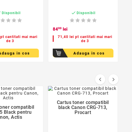


Disponibil
Disponibil
84
00
lei
3
 pt cantitati mai mari
71,40 lei pt cantitati mai mari
de 3
de 3
Adauga in cos
Adauga in cos
favorite_border
favorite_border




Cartus toner compatibil
toner compatibil
black Canon CRG-713,
 Black pentru
Procart
non, Actis