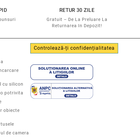
PID
RETUR 30 ZILE
punsuri
Gratuit – De La Preluare La
Returnarea In Depozit!
Controlează-ți confidențialitatea
ta
incarcare
l cu silicon
o potrivita
e
r obiecte
tusele
rul de camera