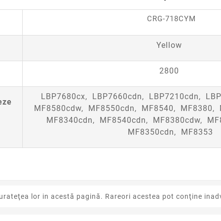
CRG-718CYM
Yellow
2800
LBP7680cx, LBP7660cdn, LBP7210cdn, LBP
eze
MF8580cdw, MF8550cdn, MF8540, MF8380, 
MF8340cdn, MF8540cdn, MF8380cdw, MF8
MF8350cdn, MF8353
urateţea lor in acestă pagină. Rareori acestea pot conţine inadv