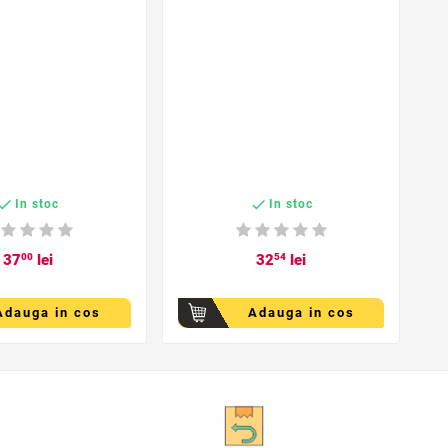


In stoc
In stoc
1
37
00
lei
32
54
lei
Adauga in cos
Adauga in cos
favorite_border
favorite_border

