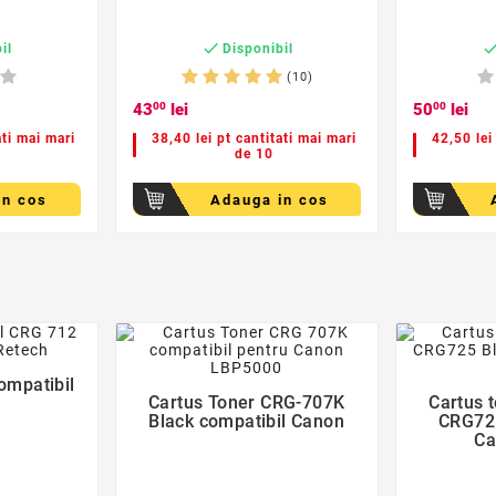

il
Disponibil
(10)
43
00
lei
50
00
lei
ati mai mari
38,40 lei pt cantitati mai mari
42,50 lei
de 10
in cos
Adauga in cos
der
favorite_border

ompatibil
Cartus Toner CRG-707K
Cartus 
Black compatibil Canon
CRG725
Ca