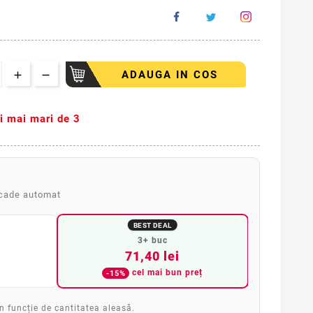
ADAUGA IN COS
ti mai mari de 3
scade automat
BEST DEAL
3+ buc
71,40 lei
cel mai bun preț
-15%
în funcție de cantitatea aleasă.