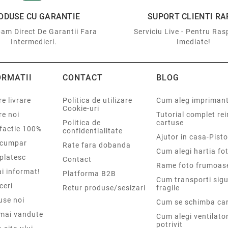
ODUSE CU GARANTIE
SUPORT CLIENTI RA
am Direct De Garantii Fara
Serviciu Live - Pentru Ras
Intermedieri.
Imediate!
ORMATII
CONTACT
BLOG
e livrare
Politica de utilizare
Cum aleg impriman
Cookie-uri
re noi
Tutorial complet re
Politica de
cartuse
sfactie 100%
confidentialitate
Ajutor in casa-Pisto
cumpar
Rate fara dobanda
Cum alegi hartia fot
platesc
Contact
Rame foto frumoas
i informat!
Platforma B2B
Cum transporti sigu
ceri
Retur produse/sesizari
fragile
use noi
Cum se schimba car
 mai vandute
Cum alegi ventilato
potrivit