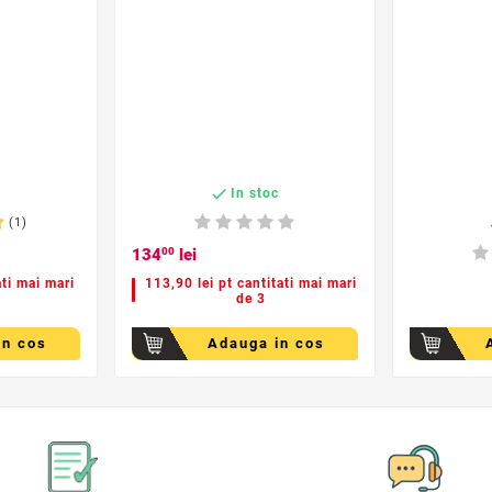

c
In stoc
(1)
134
00
lei
ati mai mari
113,90 lei pt cantitati mai mari
de 3
in cos
Adauga in cos
der
favorite_border
