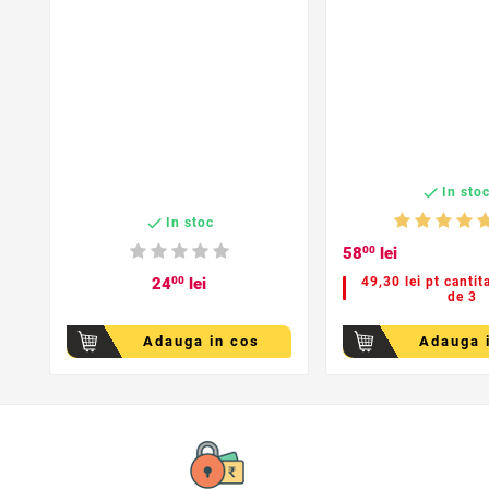

In sto

In stoc
58
00
lei
24
00
lei
49,30 lei pt cantit
de 3
Adauga in cos
Adauga 
favorite_border
favorite_bor

