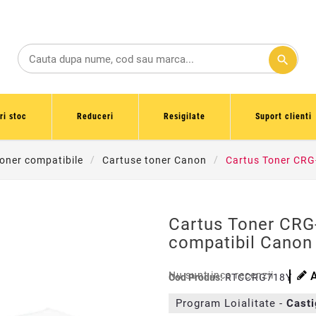
search
ri stoc
Reduceri
Resigilate
Suport clienti
oner compatibile
Cartuse toner Canon
Cartus Toner CRG
Cartus Toner CRG
compatibil Canon
Nu sunt inca recenzii
Cod Produs:
RTCCRG718Y
Program Loialitate -
Cast