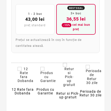
BEST DEAL
3+ buc
1 - 2 buc
36,55 lei
43,00 lei
cel mai bun
-15%
preț standard
preț
Prețul se actualizează în coș în funcție de
cantitatea aleasă.
12 Rate fara
Produs cu
Perioada de
Dobanda
Garantie
Retur si Pick-
Retur 30 zile
up gratuit