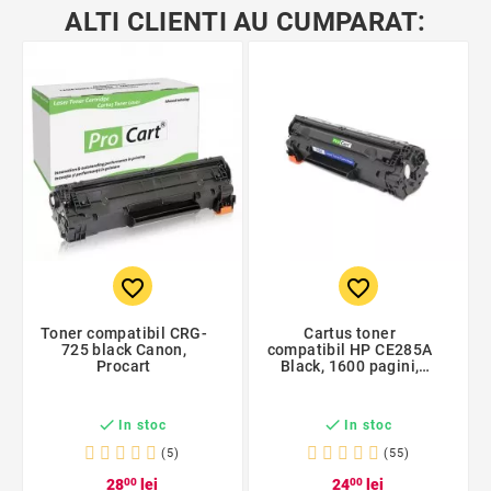
ALTI CLIENTI AU CUMPARAT:
favorite_border
favorite_border
Toner compatibil CRG-
Cartus toner
725 black Canon,
compatibil HP CE285A
Procart
Black, 1600 pagini,
bulk


In stoc
In stoc
(5)
(55)
28
00
lei
24
00
lei