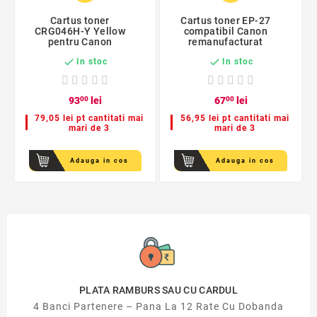
Cartus toner
Cartus toner EP-27
CRG046H-Y Yellow
compatibil Canon
pentru Canon
remanufacturat


In stoc
In stoc
93
00
lei
67
00
lei
79,05 lei pt cantitati mai
56,95 lei pt cantitati mai
mari de 3
mari de 3
Adauga in cos
Adauga in cos
PLATA RAMBURS SAU CU CARDUL
4 Banci Partenere – Pana La 12 Rate Cu Dobanda