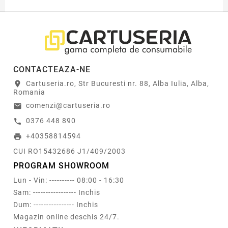
CONTACTEAZA-NE
Cartuseria.ro, Str Bucuresti nr. 88, Alba Iulia, Alba,
location_on
Romania
comenzi@cartuseria.ro
email
0376 448 890
call
+40358814594
print
CUI RO15432686 J1/409/2003
PROGRAM SHOWROOM
Lun - Vin: ---------- 08:00 - 16:30
Sam: ----------------- Inchis
Dum: ---------------- Inchis
Magazin online deschis 24/7.