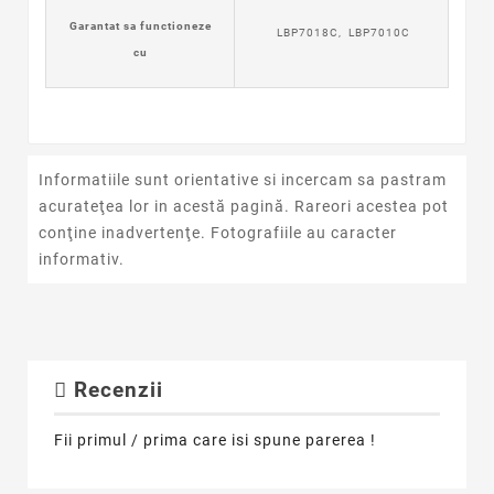
Garantat sa functioneze
LBP7018C, LBP7010C
cu
Informatiile sunt orientative si incercam sa pastram
acurateţea lor in acestă pagină. Rareori acestea pot
conţine inadvertenţe. Fotografiile au caracter
informativ.
Recenzii
Fii primul / prima care isi spune parerea !