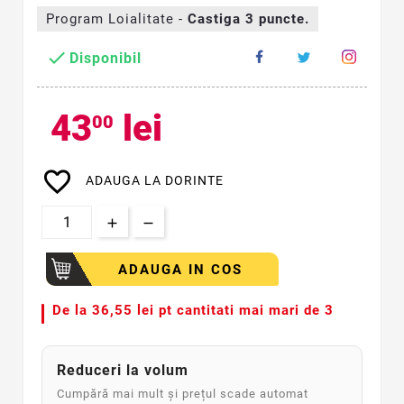
Program Loialitate -
Castiga
3
puncte.

Disponibil
43
lei
00
favorite_border
ADAUGA LA DORINTE
ADAUGA IN COS
De la
36,55 lei pt cantitati mai mari de 3
Reduceri la volum
Cumpără mai mult și prețul scade automat