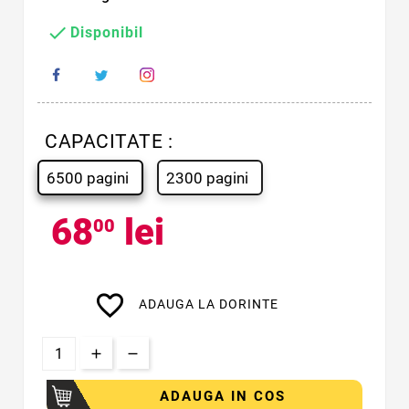

Disponibil
CAPACITATE :
6500 pagini
2300 pagini
68
lei
00
favorite_border
ADAUGA LA DORINTE
ADAUGA IN COS