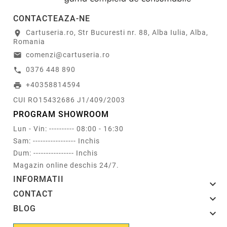
CONTACTEAZA-NE
Cartuseria.ro, Str Bucuresti nr. 88, Alba Iulia, Alba,
location_on
Romania
comenzi@cartuseria.ro
email
0376 448 890
call
+40358814594
print
CUI RO15432686 J1/409/2003
PROGRAM SHOWROOM
Lun - Vin: ---------- 08:00 - 16:30
Sam: ----------------- Inchis
Dum: ---------------- Inchis
Magazin online deschis 24/7.
INFORMATII

CONTACT

BLOG
