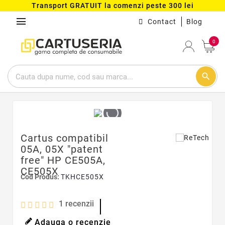
Transport GRATUIT la comenzi peste 300 lei
menu
Contact
Blog
0
search
Cartus compatibil
05A, 05X "patent
free" HP CE505A,
CE505X
Cod Produs:
TKHCE505X
1
recenzii
Adauga o recenzie