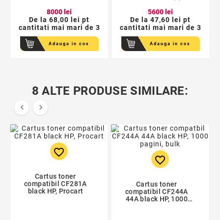
80
00
lei
56
00
lei
De la
68,00 lei pt
De la
47,60 lei pt
cantitati mai mari de 3
cantitati mai mari de 3
Adauga in cos
Adauga in cos
8 ALTE PRODUSE SIMILARE:


favorite_border
favorite_border
Cartus toner
compatibil CF281A
Cartus toner
black HP, Procart
compatibil CF244A
44A black HP, 1000
pagini, bulk