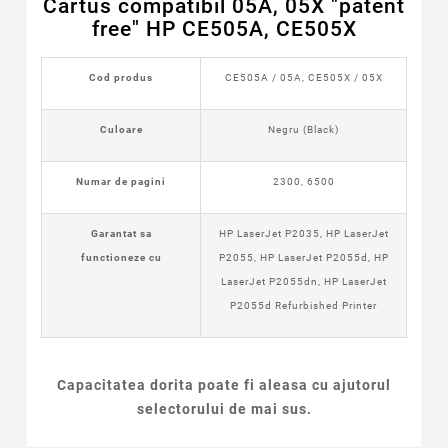
Cartus compatibil 05A, 05X "patent
free" HP CE505A, CE505X
Cod produs
CE505A / 05A,
CE505X / 05X
Culoare
Negru (Black)
Numar de pagini
2300, 6500
Garantat sa
HP LaserJet P2035
,
HP LaserJet
functioneze cu
P2055
,
HP LaserJet P2055d
,
HP
LaserJet P2055dn
,
HP LaserJet
P2055d Refurbished Printer
Capacitatea dorita poate fi aleasa cu ajutorul
selectorului de mai sus.