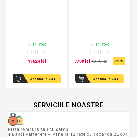


In stoc
In stoc
196
24
lei
37
00
lei
47
79
lei
-23%
Adauga in cos
Adauga in cos
SERVICIILE NOASTRE
Plata ramburs sau cu cardul
4 Banci Partenere – Pana la 12 rate cu dobanda ZERO!