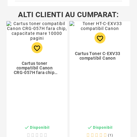
ALTI CLIENTI AU CUMPARAT:
favorite_border
favorite_border
Cartus Toner C-EXV33
compatibil Canon
Cartus toner
compatibil Canon
CRG-057H fara chip,
capacitate mare
10000 pagini


Disponibil
Disponibil
(1)