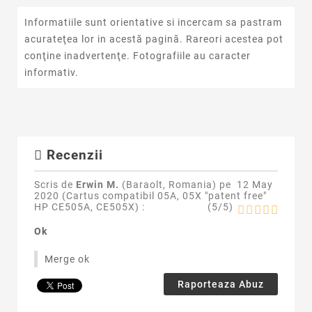
Informatiile sunt orientative si incercam sa pastram
acurateţea lor in acestă pagină. Rareori acestea pot
conţine inadvertenţe. Fotografiile au caracter
informativ.
Recenzii
Scris de
Erwin M.
(Baraolt, Romania) pe
12 May
2020 (
Cartus compatibil 05A, 05X "patent free"
HP CE505A, CE505X
) :
(
5
/
5
)
Ok
Merge ok
Raporteaza Abuz