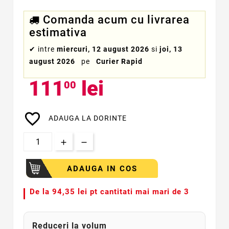
Comanda acum cu livrarea
estimativa
✔
intre
miercuri, 12 august 2026
si
joi, 13
august 2026
pe
Curier Rapid
111
lei
00
favorite_border
ADAUGA LA DORINTE
ADAUGA IN COS
De la
94,35 lei pt cantitati mai mari de 3
Reduceri la volum