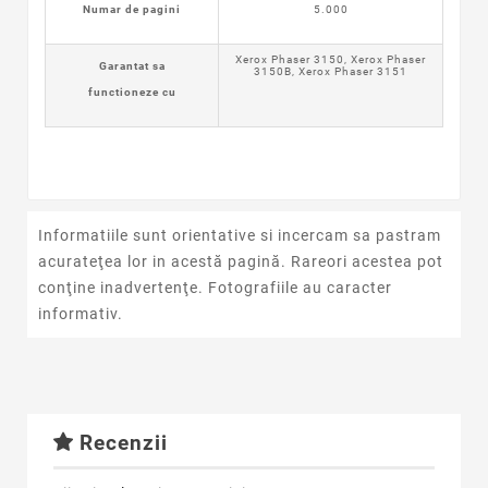
Numar de pagini
5.000
Xerox Phaser 3150, Xerox Phaser
Garantat sa
3150B, Xerox Phaser 3151
functioneze cu
Informatiile sunt orientative si incercam sa pastram
acurateţea lor in acestă pagină. Rareori acestea pot
conţine inadvertenţe. Fotografiile au caracter
informativ.
Recenzii