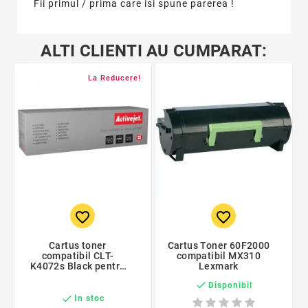
Fii primul / prima care isi spune parerea !
ALTI CLIENTI AU CUMPARAT:
La Reducere!
favorite_border
favorite_border
Cartus toner
Cartus Toner 60F2000
compatibil CLT-
compatibil MX310
K4072s Black pentru
Lexmark
Samsung, Premium

Disponibil
Activejet, Garantie 5
ani

In stoc