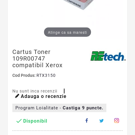
Atinge ca sa maresti
Cartus Toner
109R00747
compatibil Xerox
Cod Produs:
RTX3150
Nu sunt inca recenzii
Adauga o recenzie
Program Loialitate -
Castiga
9
puncte.

Disponibil