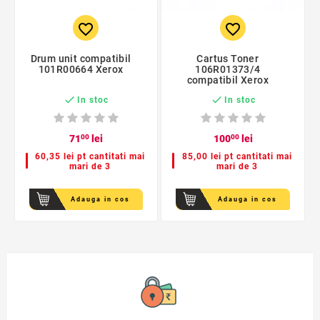
favorite_border
favorite_border
Drum unit compatibil
Cartus Toner
101R00664 Xerox
106R01373/4
compatibil Xerox


In stoc
In stoc
71
00
lei
100
00
lei
60,35 lei pt cantitati mai
85,00 lei pt cantitati mai
mari de 3
mari de 3
Adauga in cos
Adauga in cos