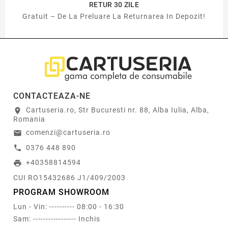
RETUR 30 ZILE
Gratuit – De La Preluare La Returnarea In Depozit!
CONTACTEAZA-NE
Cartuseria.ro, Str Bucuresti nr. 88, Alba Iulia, Alba,
location_on
Romania
comenzi@cartuseria.ro
email
0376 448 890
call
+40358814594
print
CUI RO15432686 J1/409/2003
PROGRAM SHOWROOM
Lun - Vin: ---------- 08:00 - 16:30
Sam: ----------------- Inchis