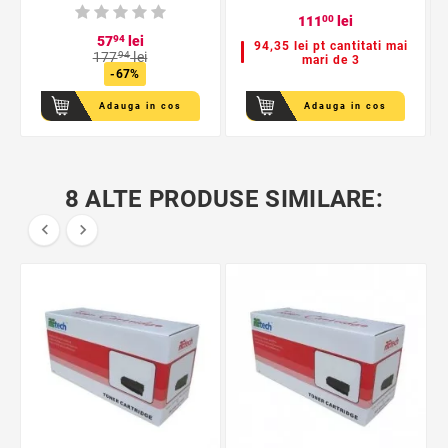
111
00
lei
57
94
lei
94,35 lei pt cantitati mai
177
94
lei
mari de 3
-67%
Adauga in cos
Adauga in cos
8 ALTE PRODUSE SIMILARE:

