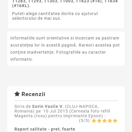
T1283, T1293, T1303, T1003, T1623 (#16), T1634
(#16XL).
Puteti alege cantitatea dorita cu ajutorul
selectorului de mai sus.
Informatiile sunt orientative si incercam sa pastram
acurateţea lor in acestă pagină. Rareori acestea pot
conţine inadvertenţe. Fotografiile au caracter
informativ.
Recenzii
Scris de
Sorin Vasile V.
(CLUJ-NAPOCA,
Romania) pe
10 Jul 2015 (
Cerneala foto refill
Magenta (rosu) pentru imprimante Epson
) :
(
5
/
5
)
Raport calitate - pret, foarte