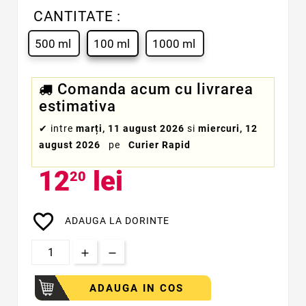
CANTITATE :
500 ml
100 ml
1000 ml
Comanda acum cu livrarea
estimativa
✔
intre
marți, 11 august 2026
si
miercuri, 12
august 2026
pe
Curier Rapid
12
lei
20
favorite_border
ADAUGA LA DORINTE
ADAUGA IN COS