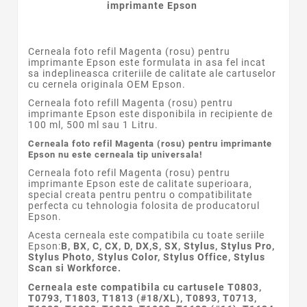
imprimante Epson
Cerneala foto refil Magenta (rosu) pentru
imprimante Epson
este formulata in asa fel incat
sa indeplineasca criteriile de calitate ale cartuselor
cu cernela originala OEM
Epson
.
Cerneala foto refill
Magenta (rosu)
pentru
imprimante Epson este disponibila in recipiente de
100 ml, 500 ml sau 1 Litru.
Cerneala foto refil Magenta (rosu) pentru imprimante
Epson nu este cerneala tip universala!
Cerneala foto refil Magenta (rosu) pentru
imprimante Epson este de calitate superioara,
special creata pentru pentru o compatibilitate
perfecta cu tehnologia folosita de producatorul
Epson.
Acesta cerneala este compatibila cu toate seriile
Epson:
B, BX, C, CX, D, DX,S, SX, Stylus, Stylus Pro,
Stylus Photo, Stylus Color, Stylus Office, Stylus
Scan si Workforce.
Cerneala este compatibila cu cartusele T0803,
T0793, T1803, T1813 (#18/XL), T0893, T0713,