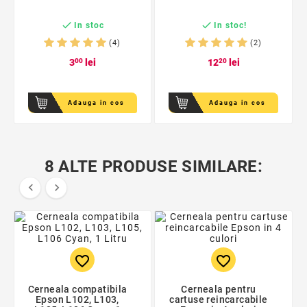


In stoc
In stoc!
(4)
(2)
3
00
lei
12
20
lei
Adauga in cos
Adauga in cos
8 ALTE PRODUSE SIMILARE:


favorite_border
favorite_border
Cerneala compatibila
Cerneala pentru
Epson L102, L103,
cartuse reincarcabile