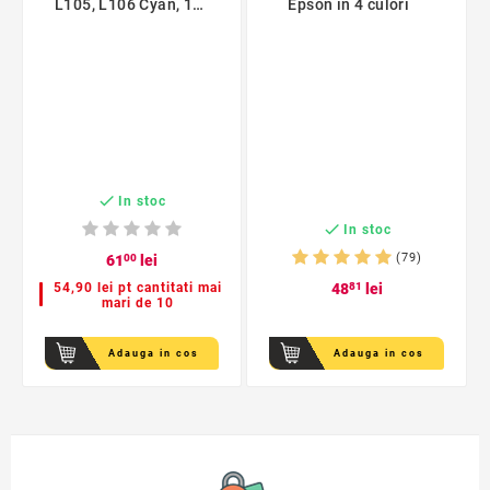
L105, L106 Cyan, 1
Epson in 4 culori
Litru

In stoc

In stoc
(79)
61
00
lei
54,90 lei pt cantitati mai
48
81
lei
mari de 10
Adauga in cos
Adauga in cos