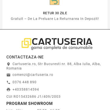
RETUR 30 ZILE
Gratuit – De La Preluare La Returnarea In Depozit!
CONTACTEAZA-NE
Cartuseria.ro, Str Bucuresti nr. 88, Alba Iulia, Alba,
location_on
Romania
comenzi@cartuseria.ro
email
0376 448 890
call
+40358814594
print
CUI RO15432686 J1/409/2003
PROGRAM SHOWROOM