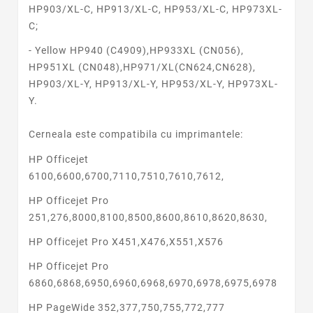
HP903/XL-C, HP913/XL-C, HP953/XL-C, HP973XL-
C;
- Yellow
HP940 (C4909),HP933XL (CN056),
HP951XL (CN048),HP971/XL(CN624,CN628),
HP903/XL-Y, HP913/XL-Y, HP953/XL-Y, HP973XL-
Y.
Cerneala este compatibila cu imprimantele:
HP Officejet
6100,6600,6700,7110,7510,7610,7612,
HP Officejet Pro
251,276,8000,8100,8500,8600,8610,8620,8630,
HP Officejet Pro X451,X476,X551,X576
HP Officejet Pro
6860,6868,6950,6960,6968,6970,6978,6975,6978
HP PageWide 352,377,750,755,772,777