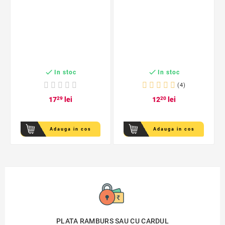


In stoc
In stoc
(4)
17
29
lei
12
20
lei
Adauga in cos
Adauga in cos
PLATA RAMBURS SAU CU CARDUL