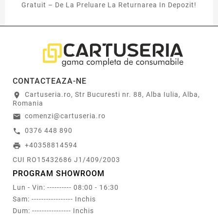
Gratuit – De La Preluare La Returnarea In Depozit!
CONTACTEAZA-NE
Cartuseria.ro, Str Bucuresti nr. 88, Alba Iulia, Alba,
location_on
Romania
comenzi@cartuseria.ro
email
0376 448 890
call
+40358814594
print
CUI RO15432686 J1/409/2003
PROGRAM SHOWROOM
Lun - Vin: ---------- 08:00 - 16:30
Sam: ----------------- Inchis
Dum: ---------------- Inchis