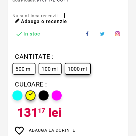
Cod Produs:
970PY/L-COPY
Nu sunt inca recenzii
Adauga o recenzie

In stoc
CANTITATE :
500 ml
100 ml
1000 ml
CULOARE :

131
lei
17
favorite_border
ADAUGA LA DORINTE