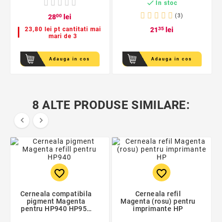

In stoc
(3)
28
00
lei
23,80 lei pt cantitati mai
21
35
lei
mari de 3
Adauga in cos
Adauga in cos
8 ALTE PRODUSE SIMILARE:


favorite_border
favorite_border
Cerneala compatibila
Cerneala refil
pigment Magenta
Magenta (rosu) pentru
pentru HP940 HP950
imprimante HP
HP933