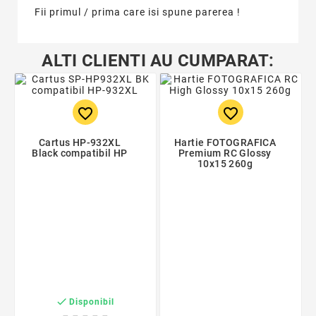
Fii primul / prima care isi spune parerea !
ALTI CLIENTI AU CUMPARAT:
favorite_border
favorite_border
Cartus HP-932XL
Hartie FOTOGRAFICA
Black compatibil HP
Premium RC Glossy
10x15 260g

Disponibil