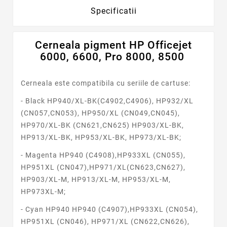
Specificatii
Cerneala pigment HP Officejet
6000, 6600, Pro 8000, 8500
Cerneala este compatibila cu seriile de cartuse:
- Black
HP940/XL-BK(C4902,C4906), HP932/XL
(CN057,CN053),
HP950/XL (CN049,CN045),
HP970/XL-BK (CN621,CN625)
HP903/XL-BK,
HP913/XL-BK, HP953/XL-BK, HP973/XL-BK;
- Magenta
HP940 (C4908),HP933XL (CN055),
HP951XL (CN047),HP971/XL(CN623,CN627),
HP903/XL-M, HP913/XL-M, HP953/XL-M,
HP973XL-M;
- Cyan HP940
HP940 (C4907),HP933XL (CN054),
HP951XL (CN046), HP971/XL (CN622,CN626),