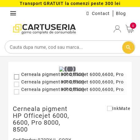
Transport GRATUIT la comenzi peste 300 lei
menu
Contact
Blog
0
search
Cerneala pigment
HP Officejet 6000,
6600, Pro 8000,
8500