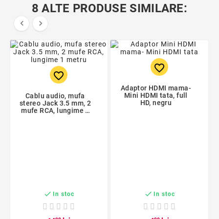
8 ALTE PRODUSE SIMILARE:


favorite_border
favorite_border
Adaptor HDMI mama-
Mini HDMI tata, full
Cablu audio, mufa
HD, negru
stereo Jack 3.5 mm, 2
mufe RCA, lungime 1
metru


In stoc
In stoc