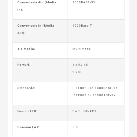
Converteste din (Media
1000BASE-SX
in):
Converteste in (Media
1000Base-T
out):
Tip media:
Multi Mode
Porturi:
1 x RJ-45
2 x SC
Standarde:
IEEE802.3ab 1000BASE-TX
IEEE802.3z 1000BASE-SX
Functii LED:
PWR, LNK/ACT
Consum (W):
5.5