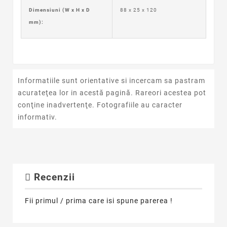
Dimensiuni (W x H x D
88 x 25 x 120
mm):
Informatiile sunt orientative si incercam sa pastram
acurateţea lor in acestă pagină. Rareori acestea pot
conţine inadvertenţe. Fotografiile au caracter
informativ.
Recenzii
Fii primul / prima care isi spune parerea !