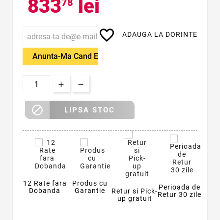
833
lei
78
favorite_border
ADAUGA LA DORINTE
Anunta-Ma Cand Este Disponibil

LIPSA STOC
12 Rate fara
Produs cu
Perioada de
Dobanda
Garantie
Retur si Pick-
Retur 30 zile
up gratuit