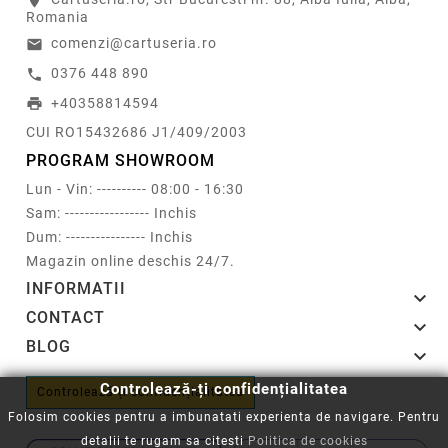
location_on
Romania
comenzi@cartuseria.ro
email
0376 448 890
call
+40358814594
print
CUI RO15432686 J1/409/2003
PROGRAM SHOWROOM
Lun - Vin: ---------- 08:00 - 16:30
Sam: ----------------- Inchis
Dum: ---------------- Inchis
Magazin online deschis 24/7.
INFORMATII

CONTACT

BLOG

Controlează-ți confidențialitatea
Controlează-ți confidențialitatea
Folosim cookies pentru a imbunatati experienta de navigare. Pentru
detalii te rugam sa citesti
Politica de cookies