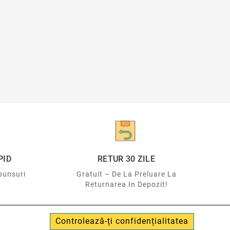
PID
RETUR 30 ZILE
punsuri
Gratuit – De La Preluare La
Returnarea In Depozit!
Controlează-ți confidențialitatea