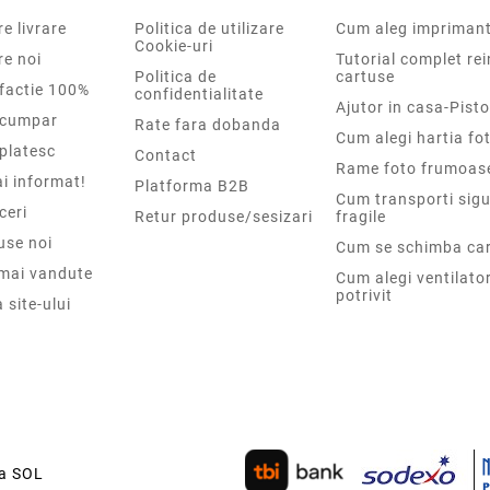
e livrare
Politica de utilizare
Cum aleg impriman
Cookie-uri
re noi
Tutorial complet re
Politica de
cartuse
sfactie 100%
confidentialitate
Ajutor in casa-Pisto
cumpar
Rate fara dobanda
Cum alegi hartia fot
platesc
Contact
Rame foto frumoas
i informat!
Platforma B2B
Cum transporti sigu
ceri
Retur produse/sesizari
fragile
use noi
Cum se schimba car
 mai vandute
Cum alegi ventilato
potrivit
 site-ului
ca SOL