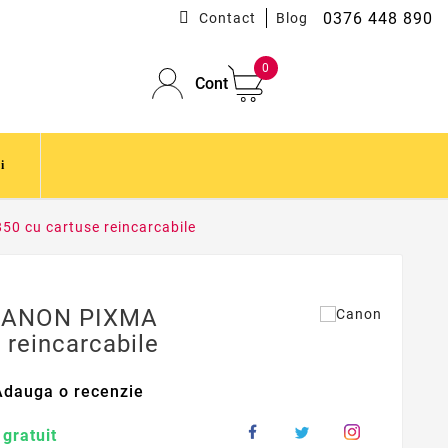
0376 448 890
Contact
Blog
0
Cont
i
0 cu cartuse reincarcabile
 CANON PIXMA
 reincarcabile
Adauga o recenzie
 gratuit