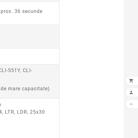
 aprox. 36 secunde
LI-551Y, CLI-

, de mare capacitate)


e
4, LTR, LDR, 25x30