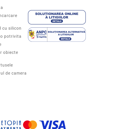
ta
incarcare
l cu silicon
o potrivita
e
r obiecte
tusele
rul de camera