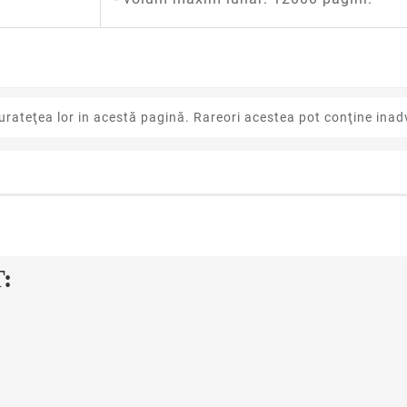
urateţea lor in acestă pagină. Rareori acestea pot conţine inadv
: