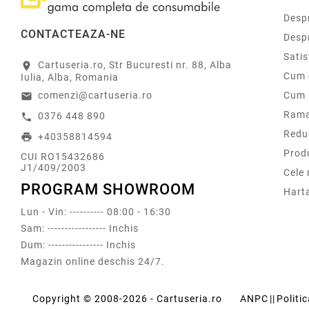
Despr
CONTACTEAZA-NE
Desp
Sati
Cartuseria.ro, Str Bucuresti nr. 88, Alba
location_on
Cum 
Iulia, Alba, Romania
comenzi@cartuseria.ro
Cum 
email
Rama
0376 448 890
call
Redu
+40358814594
print
Prod
CUI RO15432686
J1/409/2003
Cele
PROGRAM SHOWROOM
Harta
Lun - Vin: ---------- 08:00 - 16:30
Sam: ----------------- Inchis
Dum: ---------------- Inchis
Magazin online deschis 24/7.
Copyright © 2008-2026 - Cartuseria.ro
ANPC
||
Politi