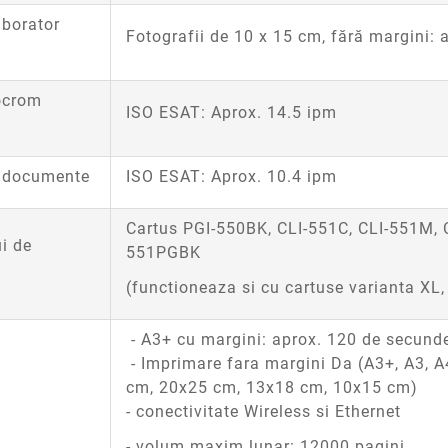
aborator
Fotografii de 10 x 15 cm, fără margini:
ocrom
ISO ESAT: Aprox. 14.5 ipm
or documente
ISO ESAT: Aprox. 10.4 ipm
Cartus PGI-550BK, CLI-551C, CLI-551M, C
i de
551PGBK
(functioneaza si cu cartuse varianta XL
- A3+ cu margini: aprox. 120 de secund
- Imprimare fara margini Da (A3+, A3, A
cm, 20x25 cm, 13x18 cm, 10x15 cm)
- conectivitate Wireless si Ethernet
- volum maxim lunar: 12000 pagini.