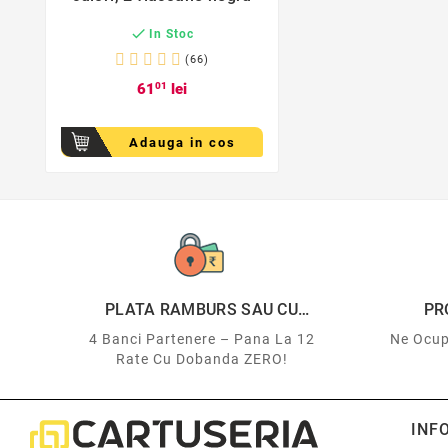

In Stoc
(66)
61
01
lei
Adauga in cos
PLATA RAMBURS SAU CU
PR
CARDUL
4 Banci Partenere – Pana La 12
Ne Ocup
Rate Cu Dobanda ZERO!
INF