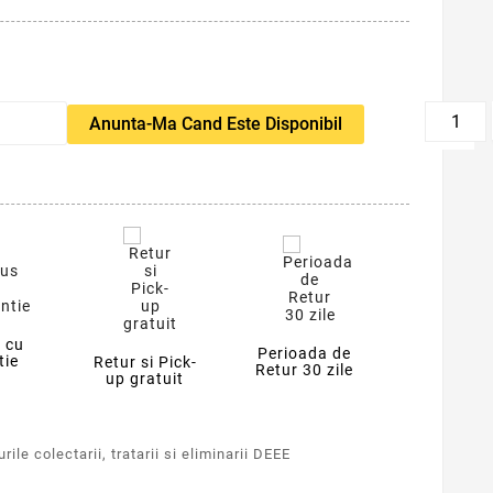
favorite_border
Anunta-Ma Cand Este Disponibil
 cu
Perioada de
tie
Retur si Pick-
Retur 30 zile
up gratuit
ile colectarii, tratarii si eliminarii DEEE