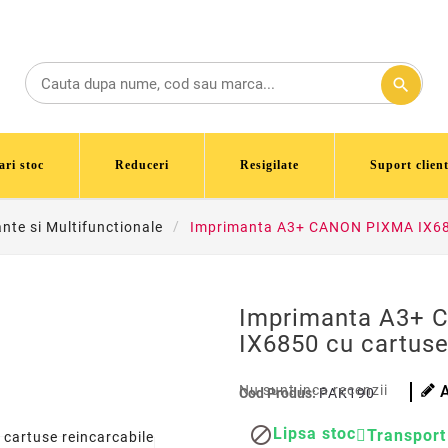
search
ari stoc
Reduceri
Resigilate
Suport client
nte si Multifunctionale
Imprimanta A3+ CANON PIXMA IX685
Imprimanta A3+
IX6850 cu cartuse
Nu sunt inca recenzii
Cod Produs:
PAK190

Lipsa stoc
Transport