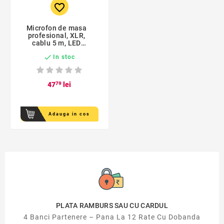
favorite_border
Microfon de masa
profesional, XLR,
cablu 5 m, LED
indicator

In stoc
47
79
lei
Adauga in cos
PLATA RAMBURS SAU CU CARDUL
4 Banci Partenere – Pana La 12 Rate Cu Dobanda