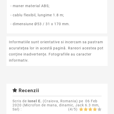
- maner material ABS;
- cablu flexibil, lungime 1.8 m;
- dimensiune Ø53 / 31 x 170 mm.
Informatiile sunt orientative si incercam sa pastram
acurateţea lor in acestă pagină. Rareori acestea pot
conţine inadvertenţe. Fotografiile au caracter
informativ.
Recenzii
Scris de
Ionel E.
(Craiova, Romania) pe
06 Feb
2020 (
Microfon de mana, dinamic, Jack 6.3 mm,
Sal
) :
(
4
/
5
)