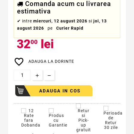
Comanda acum cu livrarea
estimativa
✔
intre
miercuri, 12 august 2026
si
joi, 13
august 2026
pe
Curier Rapid
32
lei
00
favorite_border
ADAUGA LA DORINTE
ADAUGA IN COS