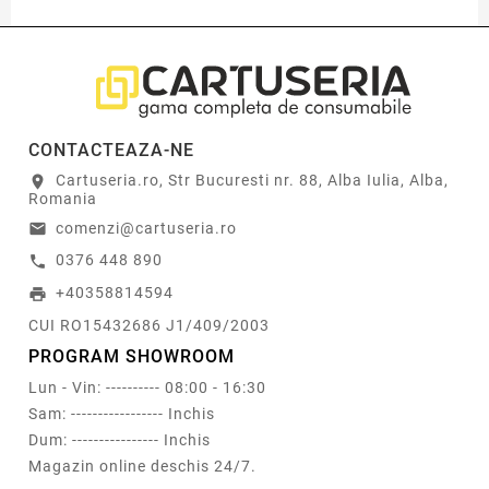
CONTACTEAZA-NE
Cartuseria.ro, Str Bucuresti nr. 88, Alba Iulia, Alba,
location_on
Romania
comenzi@cartuseria.ro
email
0376 448 890
call
+40358814594
print
CUI RO15432686 J1/409/2003
PROGRAM SHOWROOM
Lun - Vin: ---------- 08:00 - 16:30
Sam: ----------------- Inchis
Dum: ---------------- Inchis
Magazin online deschis 24/7.