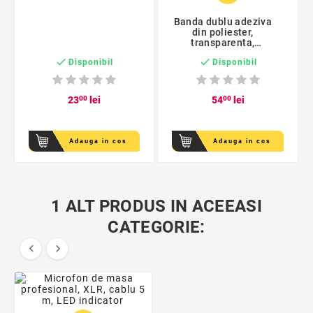
Banda dublu adeziva
din poliester,
transparenta,
suprafete aspre si


Disponibil
Disponibil
structurate
23
00
lei
54
00
lei
Adauga in cos
Adauga in cos
1 ALT PRODUS IN ACEEASI
CATEGORIE:

