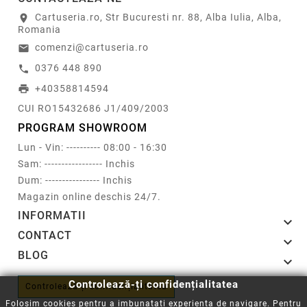
Cartuseria.ro, Str Bucuresti nr. 88, Alba Iulia, Alba,
location_on
Romania
comenzi@cartuseria.ro
email
0376 448 890
call
+40358814594
print
CUI RO15432686 J1/409/2003
PROGRAM SHOWROOM
Lun - Vin: ---------- 08:00 - 16:30
Sam: ----------------- Inchis
Dum: ---------------- Inchis
Magazin online deschis 24/7.
INFORMATII

CONTACT

BLOG

Controlează-ți confidențialitatea
Controlează-ți confidențialitatea
Folosim cookies pentru a imbunatati experienta de navigare. Pentru