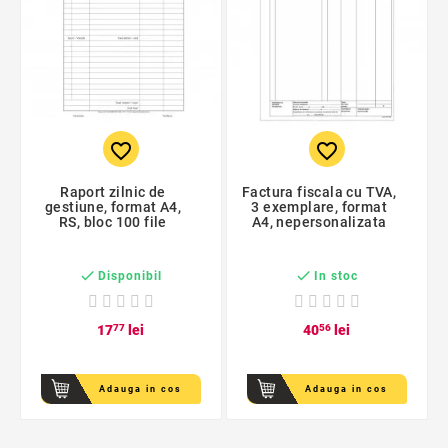
favorite_border
favorite_border
Raport zilnic de
Factura fiscala cu TVA,
gestiune, format A4,
3 exemplare, format
RS, bloc 100 file
A4, nepersonalizata


Disponibil
In stoc
17
77
lei
40
56
lei
Adauga in cos
Adauga in cos