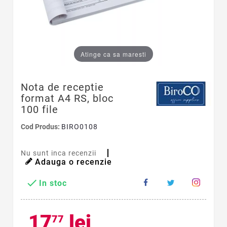
Atinge ca sa maresti
Nota de receptie
format A4 RS, bloc
100 file
Cod Produs:
BIRO0108
Nu sunt inca recenzii
Adauga o recenzie

In stoc
17
lei
77