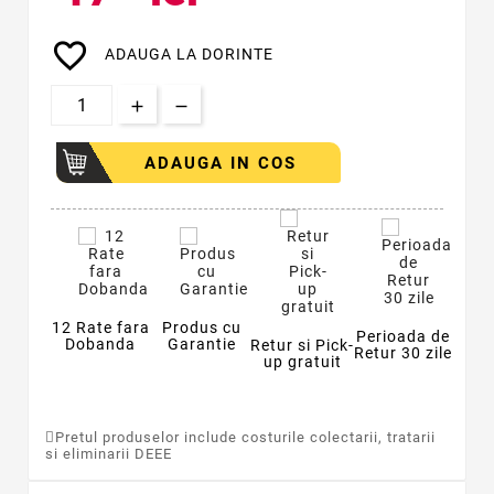
favorite_border
ADAUGA LA DORINTE
ADAUGA IN COS
12 Rate fara
Produs cu
Perioada de
Dobanda
Garantie
Retur si Pick-
Retur 30 zile
up gratuit
Pretul produselor include costurile colectarii, tratarii
si eliminarii DEEE