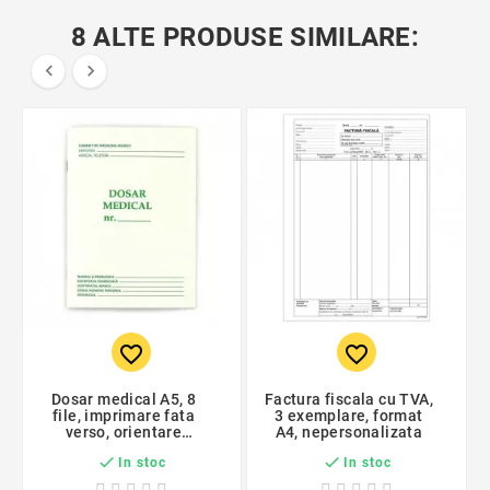
8 ALTE PRODUSE SIMILARE:


favorite_border
favorite_border
Dosar medical A5, 8
Factura fiscala cu TVA,
file, imprimare fata
3 exemplare, format
verso, orientare
A4, nepersonalizata
portret


In stoc
In stoc