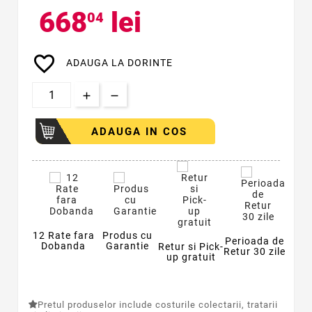
668
lei
04
favorite_border
ADAUGA LA DORINTE
ADAUGA IN COS
12 Rate fara
Produs cu
Perioada de
Dobanda
Garantie
Retur si Pick-
Retur 30 zile
up gratuit
Pretul produselor include costurile colectarii, tratarii