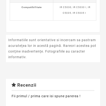
Compatibilitate
IR C5030, IR C5030 I, IR
C5035, IR C5035 I
Informatiile sunt orientative si incercam sa pastram
acurateţea lor in acestă pagină. Rareori acestea pot
conţine inadvertenţe. Fotografiile au caracter
informativ.
Recenzii
Fii primul / prima care isi spune parerea !