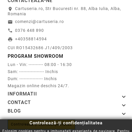
CONTACTEAZA-NE
Cartuseria.ro, Str Bucuresti nr. 88, Alba Iulia, Alba,
location_on
Romania
comenzi@cartuseria.ro
email
0376 448 890
call
+40358814594
print
CUI RO15432686 J1/409/2003
PROGRAM SHOWROOM
Lun - Vin: ---------- 08:00 - 16:30
Sam: ----------------- Inchis
Dum: ---------------- Inchis
Magazin online deschis 24/7.
INFORMATII

CONTACT

BLOG

Controlează-ți confidențialitatea
Controlează-ți confidențialitatea
Folosim cookies pentru a imbunatati experienta de navigare. Pentru