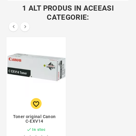
1 ALT PRODUS IN ACEEASI
CATEGORIE:


favorite_border
Toner original Canon
C-EXV14

In stoc