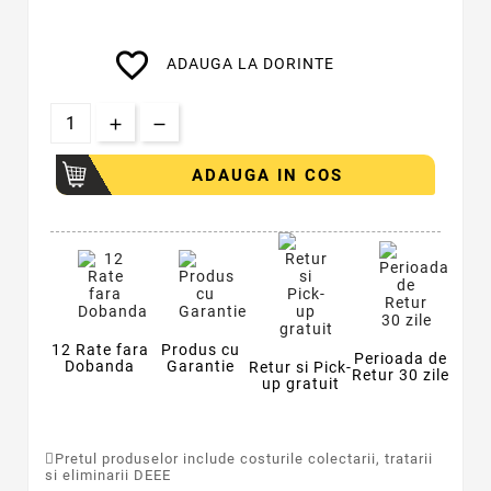
favorite_border
ADAUGA LA DORINTE
ADAUGA IN COS
12 Rate fara
Produs cu
Perioada de
Dobanda
Garantie
Retur si Pick-
Retur 30 zile
up gratuit
Pretul produselor include costurile colectarii, tratarii
si eliminarii DEEE