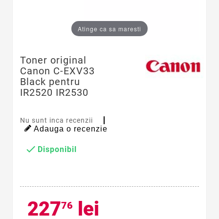
Atinge ca sa maresti
Toner original
Canon C-EXV33
Black pentru
IR2520 IR2530
Nu sunt inca recenzii
Adauga o recenzie

Disponibil
227
lei
76