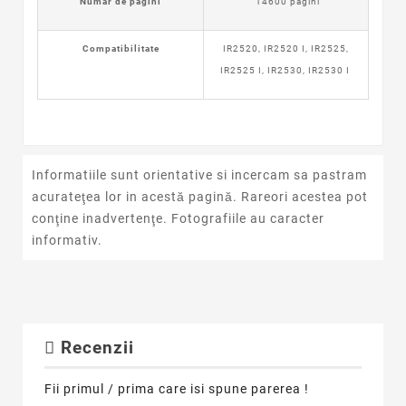
Numar de pagini
14600 pagini
Compatibilitate
IR2520, IR2520 I, IR2525,
IR2525 I, IR2530, IR2530 I
Informatiile sunt orientative si incercam sa pastram
acurateţea lor in acestă pagină. Rareori acestea pot
conţine inadvertenţe. Fotografiile au caracter
informativ.
Recenzii
Fii primul / prima care isi spune parerea !