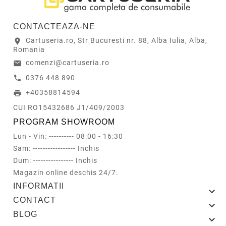
CONTACTEAZA-NE
Cartuseria.ro, Str Bucuresti nr. 88, Alba Iulia, Alba,
location_on
Romania
comenzi@cartuseria.ro
email
0376 448 890
call
+40358814594
print
CUI RO15432686 J1/409/2003
PROGRAM SHOWROOM
Lun - Vin: ---------- 08:00 - 16:30
Sam: ----------------- Inchis
Dum: ---------------- Inchis
Magazin online deschis 24/7.
INFORMATII

CONTACT

BLOG
