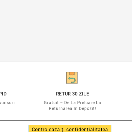
PID
RETUR 30 ZILE
punsuri
Gratuit – De La Preluare La
Returnarea In Depozit!
Controlează-ți confidențialitatea