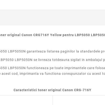
oner original Canon CRG716Y Yellow pentru LBP5050 LBP505
050 LBP5050N garanteaza listarea paginilor la standardele p
BP5050 LBP5050N se livreaza totdeauna sigilat in ambalajul p
050 LBP5050N functioneaza pe toate imprimantele care folose
e acest cod, imprimanta va functiona corespunzator cu acest to
Caracteristici toner
original
Canon CRG-716Y