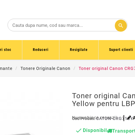
search
ri stoc
Reduceri
Resigilate
Suport clienti
imante
Tonere Originale Canon
Toner original Canon CR
Toner original C
Yellow pentru L
Nu sunt inca recenzii
Cod Produs:
CATON-CRG716Y

Disponibil
Transport