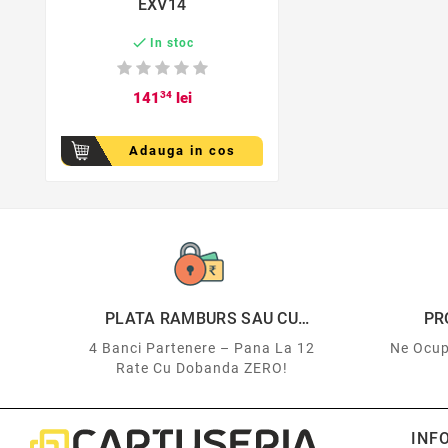

EXV14

In stoc
141
34
lei
Adauga in cos
PLATA RAMBURS SAU CU
PR
CARDUL
4 Banci Partenere – Pana La 12
Ne Ocup
Rate Cu Dobanda ZERO!
INF