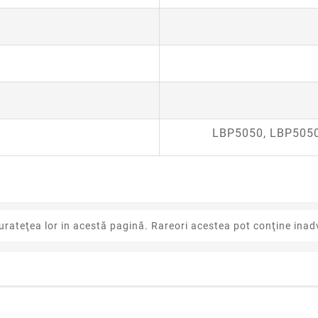
LBP5050, LBP505
urateţea lor in acestă pagină. Rareori acestea pot conţine inadv