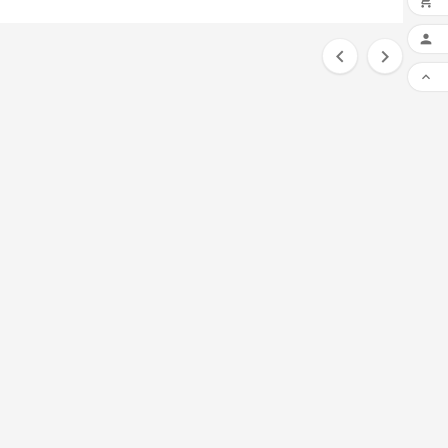




