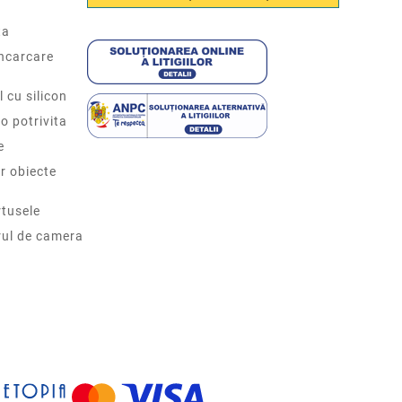
ta
incarcare
l cu silicon
o potrivita
e
r obiecte
tusele
rul de camera