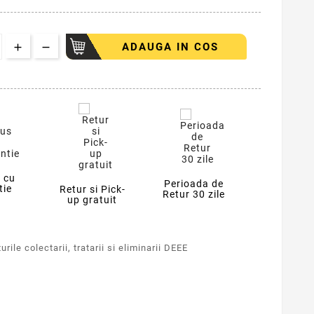
ADAUGA IN COS
 cu
Perioada de
tie
Retur si Pick-
Retur 30 zile
up gratuit
rile colectarii, tratarii si eliminarii DEEE