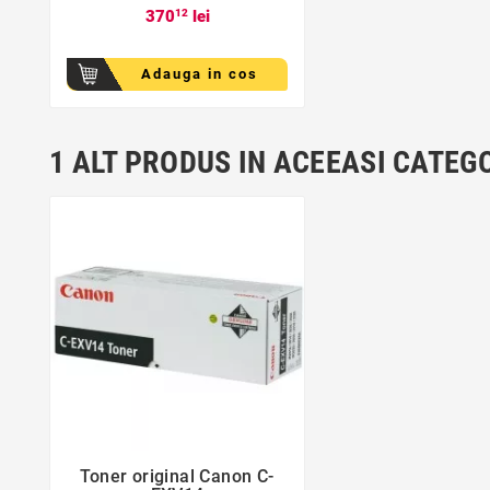
370
12
lei
Adauga in cos
1 ALT PRODUS IN ACEEASI CATEGO
favorite_border
Toner original Canon C-