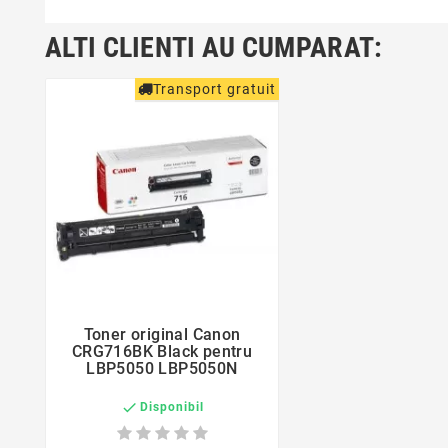
ALTI CLIENTI AU CUMPARAT:
Transport gratuit
favorite_border
Toner original Canon

CRG716BK Black pentru
LBP5050 LBP5050N

Disponibil