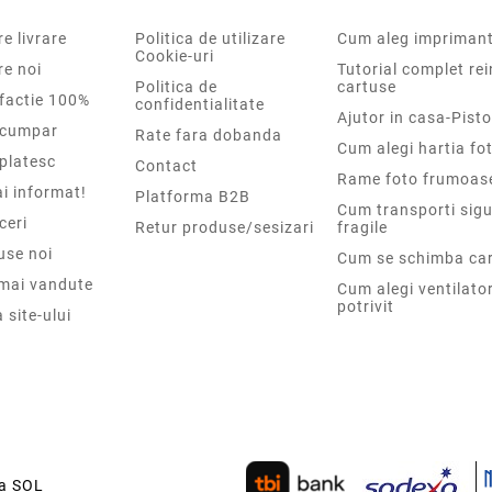
e livrare
Politica de utilizare
Cum aleg impriman
Cookie-uri
re noi
Tutorial complet re
Politica de
cartuse
sfactie 100%
confidentialitate
Ajutor in casa-Pisto
cumpar
Rate fara dobanda
Cum alegi hartia fot
platesc
Contact
Rame foto frumoas
i informat!
Platforma B2B
Cum transporti sigu
ceri
Retur produse/sesizari
fragile
use noi
Cum se schimba car
 mai vandute
Cum alegi ventilato
potrivit
 site-ului
ca SOL