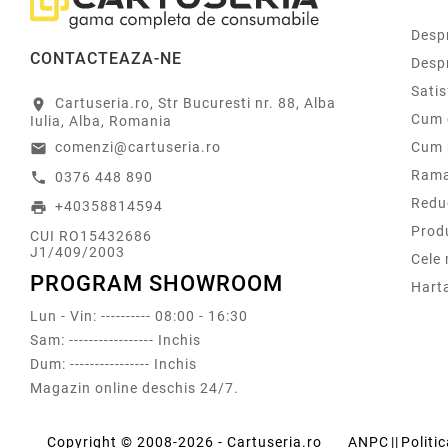
Despr
CONTACTEAZA-NE
Desp
Sati
Cartuseria.ro, Str Bucuresti nr. 88, Alba
location_on
Cum 
Iulia, Alba, Romania
comenzi@cartuseria.ro
Cum 
email
Rama
0376 448 890
call
Redu
+40358814594
print
Prod
CUI RO15432686
J1/409/2003
Cele
PROGRAM SHOWROOM
Harta
Lun - Vin: ---------- 08:00 - 16:30
Sam: ----------------- Inchis
Dum: ---------------- Inchis
Magazin online deschis 24/7.
Copyright © 2008-2026 - Cartuseria.ro
ANPC
||
Politi