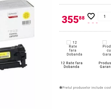
favorite_border
355
lei
88
12 Rate fara
Produs
Dobanda
Garan
Pretul produselor include costu