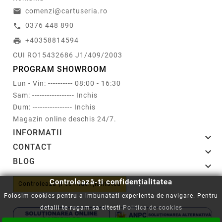
comenzi@cartuseria.ro
email
0376 448 890
call
+40358814594
print
CUI RO15432686 J1/409/2003
PROGRAM SHOWROOM
Lun - Vin: ---------- 08:00 - 16:30
Sam: ----------------- Inchis
Dum: ---------------- Inchis
Magazin online deschis 24/7.
INFORMATII

CONTACT

BLOG

Controlează-ți confidențialitatea
Controlează-ți confidențialitatea
Folosim cookies pentru a imbunatati experienta de navigare. Pentru
detalii te rugam sa citesti
Politica de cookies