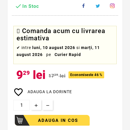

In Stoc
Comanda acum cu livrarea
estimativa
✔
intre
luni, 10 august 2026
si
marți, 11
august 2026
pe
Curier Rapid
9
lei
29
Economiseste 46 %
17
29
lei
favorite_border
ADAUGA LA DORINTE
ADAUGA IN COS