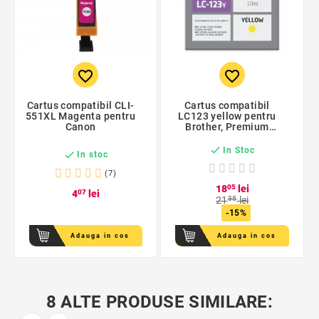
favorite_border
favorite_border
Cartus compatibil CLI-
Cartus compatibil
551XL Magenta pentru
LC123 yellow pentru
Canon
Brother, Premium
Activejet, Garantie 5
ani

In Stoc

In stoc
(7)
18
05
lei
4
07
lei
21
35
lei
-15%
Adauga in cos
Adauga in cos
8 ALTE PRODUSE SIMILARE: