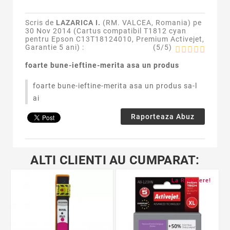
Scris de
LAZARICA I.
(RM. VALCEA, Romania) pe
30 Nov 2014 (
Cartus compatibil T1812 cyan
pentru Epson C13T18124010, Premium Activejet,
Garantie 5 ani
) :
(
5
/
5
)
foarte bune-ieftine-merita asa un produs
foarte bune-ieftine-merita asa un produs sa-l
ai
Raporteaza Abuz
ALTI CLIENTI AU CUMPARAT:
La Reducere!