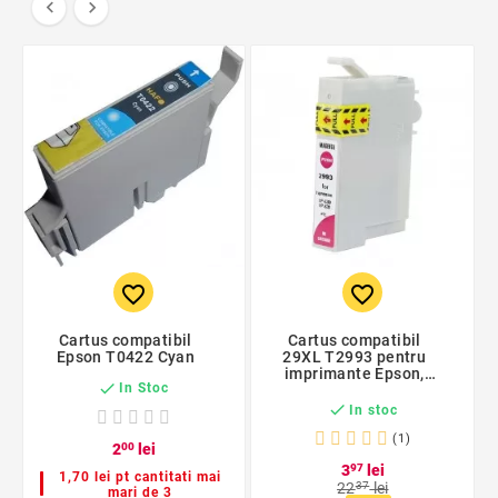


favorite_border
favorite_border
Cartus compatibil
Cartus compatibil
Epson T0422 Cyan
29XL T2993 pentru
imprimante Epson,

In Stoc
Magenta

In stoc
(1)
2
00
lei
3
97
lei
1,70 lei pt cantitati mai
22
37
lei
mari de 3