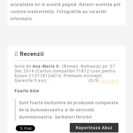
acurateţea lor in acestă pagină. Rareori acestea pot
conţine inadvertenţe. Fotografiile au caracter
informativ.
Recenzii
Scris de
Ana-Maria S.
(Roman, Romania) pe
27
Dec 2014 (
Cartus compatibil T1812 cyan pentru
Epson C13T18124010, Premium Activejet,
Garantie 5 ani
) :
(
5
/
5
)
Foarte bine
Sunt foarte multumita de produsele cumparate
de la dumneavoastra si de serviciile
dumneavoastra. Sarbatori fericite!
Raporteaza Abuz