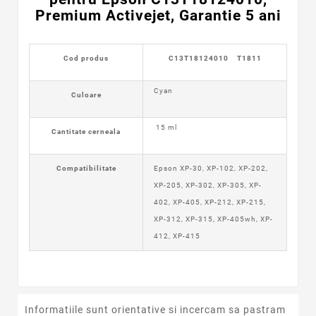
Premium Activejet, Garantie 5 ani
Cod produs
C13T18124010 T1811
Cyan
Culoare
15 ml
Cantitate cerneala
Compatibilitate
Epson XP-30, XP-102, XP-202,
XP-205, XP-302, XP-305, XP-
402, XP-405, XP-212, XP-215,
XP-312, XP-315, XP-405wh, XP-
412, XP-415
Informatiile sunt orientative si incercam sa pastram