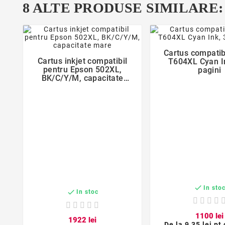
8 ALTE PRODUSE SIMILARE:
favorite_bor
favorite_border

Cartus compatib

Cartus inkjet compatibil
T604XL Cyan I
pentru Epson 502XL,
pagini
BK/C/Y/M, capacitate
mare

In sto

In stoc
11
00
lei
19
22
lei
De la
9,35 lei pt 