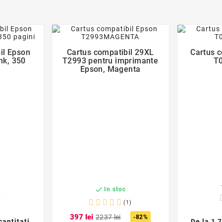
der
favorite_border

il Epson
Cartus compatibil 29XL
Cartus c
nk, 350
T2993 pentru imprimante
T
Epson, Magenta
c

In stoc
(1)
3
97
lei
22
37
lei
-82%
cantitati
De la
1,7