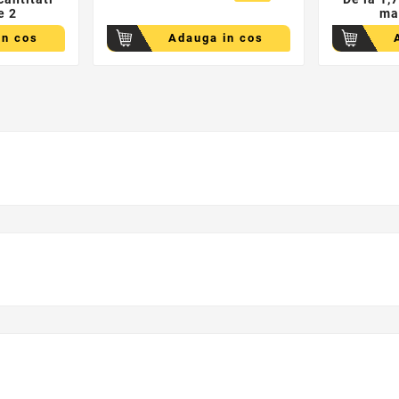
e 2
ma
in cos
Adauga in cos