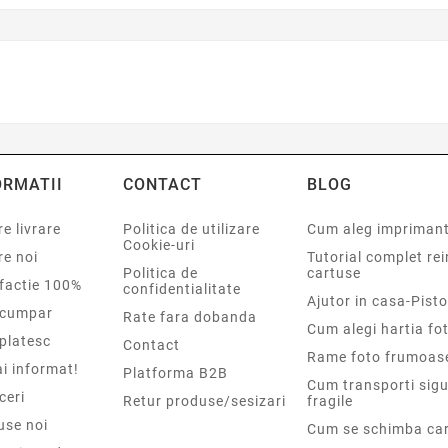
ORMATII
CONTACT
BLOG
e livrare
Politica de utilizare
Cum aleg impriman
Cookie-uri
re noi
Tutorial complet re
Politica de
cartuse
sfactie 100%
confidentialitate
Ajutor in casa-Pisto
cumpar
Rate fara dobanda
Cum alegi hartia fot
platesc
Contact
Rame foto frumoas
i informat!
Platforma B2B
Cum transporti sigu
ceri
Retur produse/sesizari
fragile
use noi
Cum se schimba car