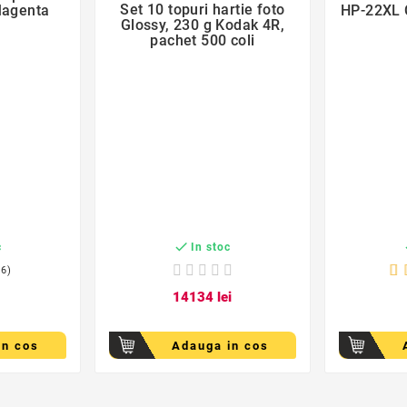

Set 10 topuri hartie foto
Magenta
HP-22XL 
Glossy, 230 g Kodak 4R,
pachet 500 coli

c
In stoc
(6)
141
34
lei
in cos
Adauga in cos