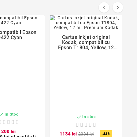


favorite_border
favorite_border

ompatibil Epson

Cartus inkjet original
0422 Cyan
Kodak, compatibil cu
Epson T1804, Yellow, 12
ml, Premium Kodak

In Stoc

In stoc
2
00
lei
11
34
lei
20
34
lei
-44%
0 lei pt cantitati