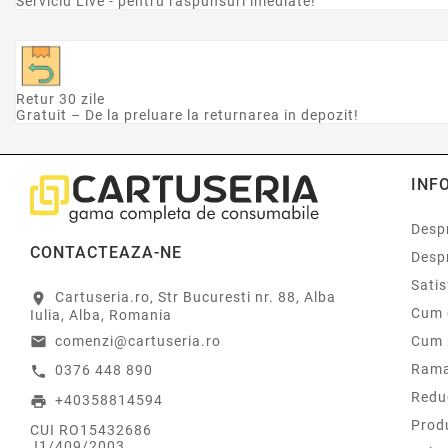
Serviciu Live - pentru raspunsuri imediate!
Retur 30 zile
Gratuit – De la preluare la returnarea in depozit!
INF
Despr
CONTACTEAZA-NE
Desp
Sati
Cartuseria.ro, Str Bucuresti nr. 88, Alba
location_on
Cum 
Iulia, Alba, Romania
comenzi@cartuseria.ro
Cum 
email
Rama
0376 448 890
call
Redu
+40358814594
print
Prod
CUI RO15432686
J1/409/2003