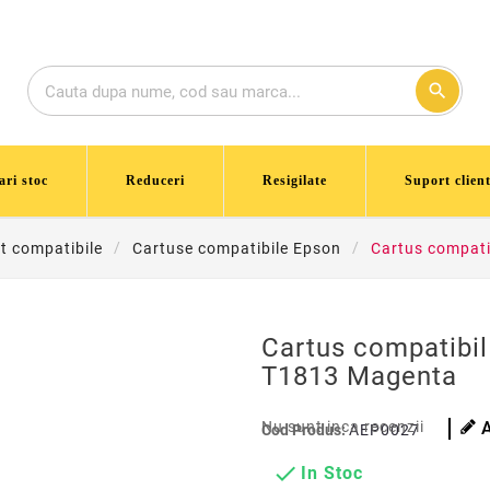
search
ari stoc
Reduceri
Resigilate
Suport client
et compatibile
Cartuse compatibile Epson
Cartus compati
Cartus compatibil
T1813 Magenta
Nu sunt inca recenzii
Cod Produs:
AEP0027

In Stoc