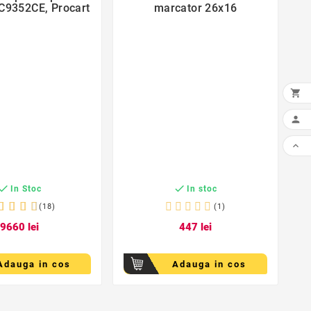
C9352CE, Procart
marcator 26x16


C



In Stoc
In stoc
(18)
(1)
96
60
lei
4
47
lei
Adauga in cos
Adauga in cos