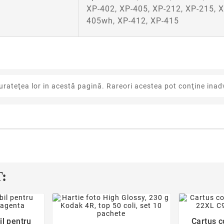
XP-402, XP-405, XP-212, XP-215, X
405wh, XP-412, XP-415
urateţea lor in acestă pagină. Rareori acestea pot conţine inadv
:
der
favorite_border
il pentru
Cartus c