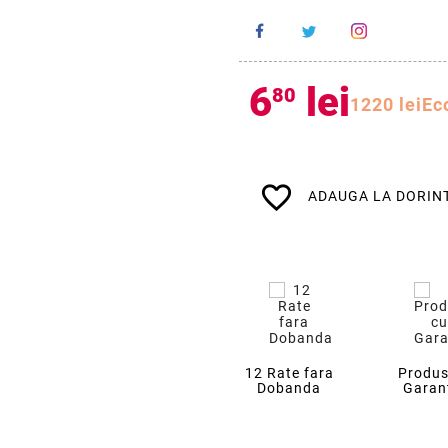
6
lei
80
12
20
lei
Ec
favorite_border
ADAUGA LA DORIN
12 Rate fara
Produs
Dobanda
Garan