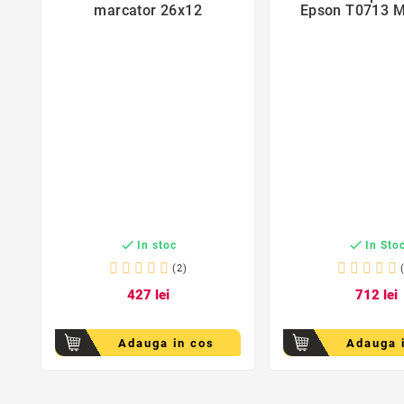
marcator 26x12
Epson T0713 


In stoc
In Sto
(2)
4
27
lei
7
12
lei
Adauga in cos
Adauga 