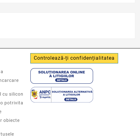
Controlează-ți confidențialitatea
ta
incarcare
l cu silicon
o potrivita
e
r obiecte
tusele