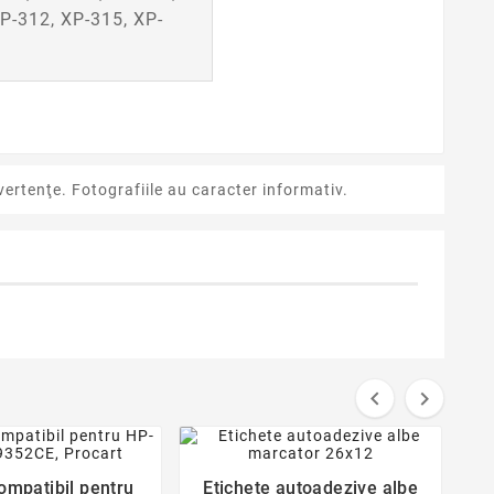
P-312, XP-315, XP-
ertenţe. Fotografiile au caracter informativ.


favorite_border
favorite_border


ompatibil pentru
Etichete autoadezive albe