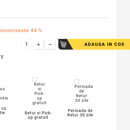
onomiseste 44 %
ADAUGA IN COS
TE
 cu
Perioada de
tie
Retur si Pick-
Retur 30 zile
up gratuit