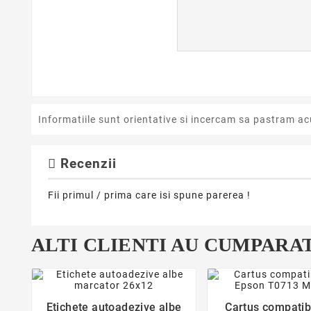
Informatiile sunt orientative si incercam sa pastram ac
Recenzii
Fii primul / prima care isi spune parerea !
ALTI CLIENTI AU CUMPARAT
favorite_border
favorite_bor


Etichete autoadezive albe
Cartus compatib