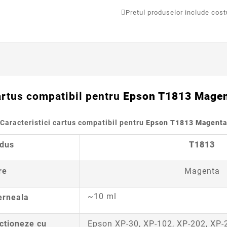
Pretul produselor include costur
artus
compatibil
pentru
Epson T1813 Mage
Caracteristici cartus compatibil pentru
Epson T1813 Magenta
odus
T1813
re
Magenta
~10 ml
erneala
ctioneze cu
Epson XP-30, XP-102, XP-202, XP-