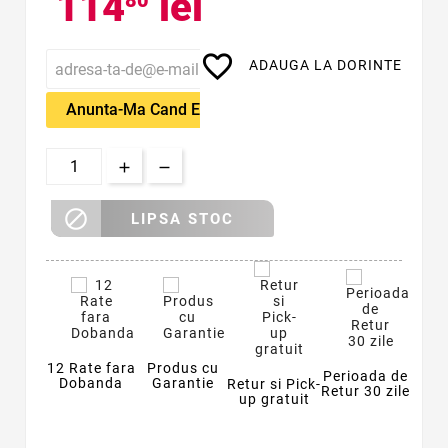
114
lei
80
favorite_border
ADAUGA LA DORINTE
Anunta-Ma Cand Este Disponibil

LIPSA STOC
12 Rate fara
Produs cu
Perioada de
Dobanda
Garantie
Retur si Pick-
Retur 30 zile
up gratuit