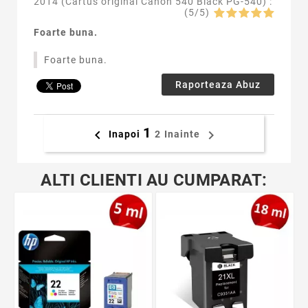
2014 (
Cartus original Canon 540 Black PG-540
) :
(
5
/
5
)
Foarte buna.
Foarte buna.
Raporteaza Abuz
1


Inapoi
2
Inainte
ALTI CLIENTI AU CUMPARAT: