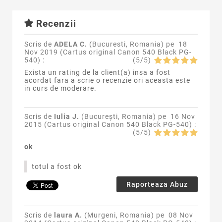
Recenzii
Scris de
ADELA C.
(Bucuresti, Romania) pe
18
Nov 2019 (
Cartus original Canon 540 Black PG-
540
) :
(
5
/
5
)
Exista un rating de la client(a) insa a fost
acordat fara a scrie o recenzie ori aceasta este
in curs de moderare.
Scris de
Iulia J.
(București, Romania) pe
16 Nov
2015 (
Cartus original Canon 540 Black PG-540
) :
(
5
/
5
)
ok
totul a fost ok
Raporteaza Abuz
Scris de
laura A.
(Murgeni, Romania) pe
08 Nov