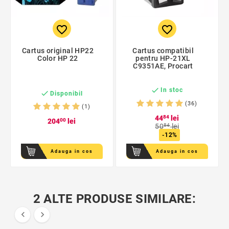
favorite_border
favorite_border
Cartus original HP22
Cartus compatibil
Color HP 22
pentru HP-21XL
C9351AE, Procart

In stoc

Disponibil
(36)
(1)
44
84
lei
204
00
lei
50
84
lei
-12%
Adauga in cos
Adauga in cos
2 ALTE PRODUSE SIMILARE:

