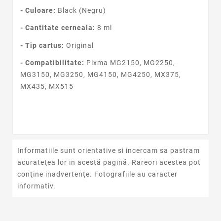
- Culoare:
Black (Negru)
- Cantitate cerneala:
8 ml
- Tip cartus:
Original
- Compatibilitate:
Pixma MG2150, MG2250,
MG3150, MG3250, MG4150, MG4250, MX375,
MX435, MX515
Informatiile sunt orientative si incercam sa pastram
acurateţea lor in acestă pagină. Rareori acestea pot
conţine inadvertenţe. Fotografiile au caracter
informativ.