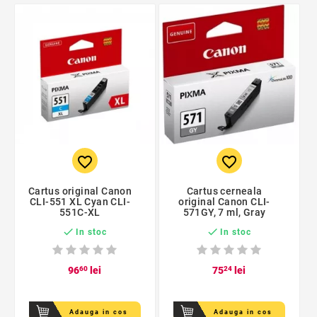
favorite_border
favorite_border
Cartus original Canon
Cartus cerneala
CLI-551 XL Cyan CLI-
original Canon CLI-
551C-XL
571GY, 7 ml, Gray


In stoc
In stoc
96
60
lei
75
24
lei
Adauga in cos
Adauga in cos