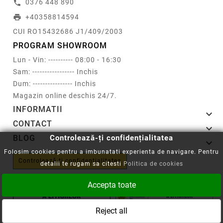
0376 448 890
call
+40358814594
print
CUI RO15432686 J1/409/2003
PROGRAM SHOWROOM
Lun - Vin: ---------- 08:00 - 16:30
Sam: ----------------- Inchis
Dum: ---------------- Inchis
Magazin online deschis 24/7.
INFORMATII

CONTACT

Controlează-ți confidențialitatea
BLOG

Folosim cookies pentru a imbunatati experienta de navigare. Pentru
Controlează-ți confidențialitatea
detalii te rugam sa citesti
Politica de cookies
Accepta toate
Reject all