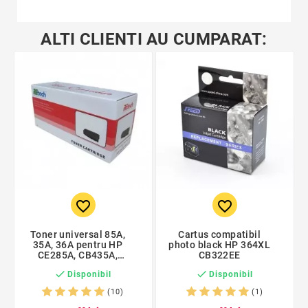
ALTI CLIENTI AU CUMPARAT:
favorite_border
favorite_border
Toner universal 85A,
Cartus compatibil
35A, 36A pentru HP
photo black HP 364XL
CE285A, CB435A,
CB322EE
CB436A


Disponibil
Disponibil
(10)
(1)