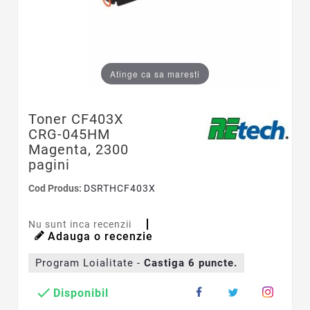
Atinge ca sa maresti
Toner CF403X
CRG-045HM
Magenta, 2300
pagini
Cod Produs:
DSRTHCF403X
Nu sunt inca recenzii
Adauga o recenzie
Program Loialitate -
Castiga
6
puncte.

Disponibil