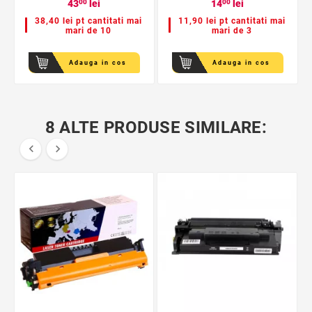
43
00
lei
14
00
lei
38,40 lei pt cantitati mai
11,90 lei pt cantitati mai
mari de 10
mari de 3
Adauga in cos
Adauga in cos
8 ALTE PRODUSE SIMILARE:

