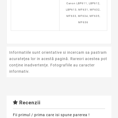
Canon LBP611, LBP612,
LBP613, MF631, MF632,
MF633, MF634, MF635,
MF636
Informatiile sunt orientative si incercam sa pastram
acurateţea lor in acestă pagină. Rareori acestea pot
conţine inadvertenţe. Fotografiile au caracter
informativ.
Recenzii
Fii primul / prima care isi spune parerea !