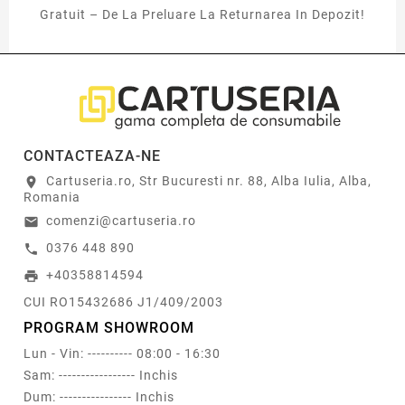
Gratuit – De La Preluare La Returnarea In Depozit!
CONTACTEAZA-NE
Cartuseria.ro, Str Bucuresti nr. 88, Alba Iulia, Alba,
location_on
Romania
comenzi@cartuseria.ro
email
0376 448 890
call
+40358814594
print
CUI RO15432686 J1/409/2003
PROGRAM SHOWROOM
Lun - Vin: ---------- 08:00 - 16:30
Sam: ----------------- Inchis
Dum: ---------------- Inchis