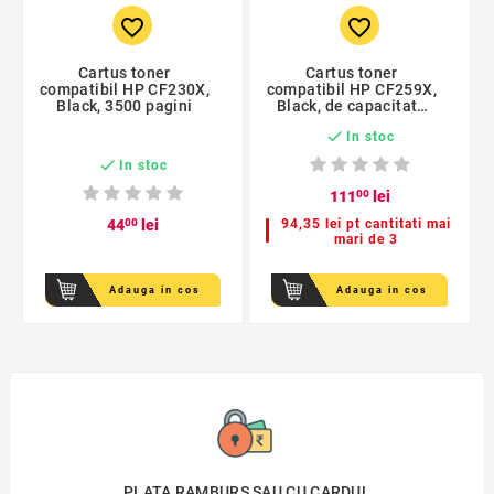
favorite_border
favorite_border
Cartus toner
Cartus toner
compatibil HP CF230X,
compatibil HP CF259X,
Black, 3500 pagini
Black, de capacitate
mare

In stoc

In stoc
111
00
lei
44
00
lei
94,35 lei pt cantitati mai
mari de 3
Adauga in cos
Adauga in cos
PLATA RAMBURS SAU CU CARDUL