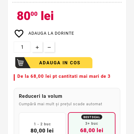
80
lei
00
favorite_border
ADAUGA LA DORINTE
ADAUGA IN COS
De la
68,00 lei pt cantitati mai mari de 3
Reduceri la volum
Cumpără mai mult și prețul scade automat
BEST DEAL
3+ buc
1 - 2 buc
68,00 lei
80,00 lei