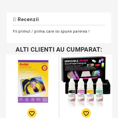
Recenzii
Fii primul / prima care isi spune parerea !
ALTI CLIENTI AU CUMPARAT:
favorite_border
favorite_border