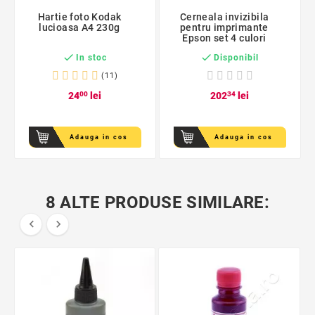
Hartie foto Kodak
Cerneala invizibila
lucioasa A4 230g
pentru imprimante
Epson set 4 culori


In stoc
Disponibil
(11)
24
00
lei
202
34
lei
Adauga in cos
Adauga in cos
8 ALTE PRODUSE SIMILARE:

