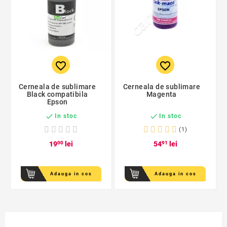
favorite_border
favorite_border
Cerneala de sublimare
Cerneala de sublimare
Black compatibila
Magenta
Epson


In stoc
In stoc
(1)
19
00
lei
54
91
lei
Adauga in cos
Adauga in cos