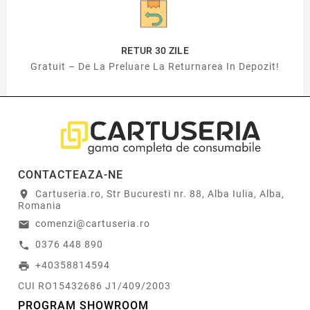
RETUR 30 ZILE
Gratuit – De La Preluare La Returnarea In Depozit!
CONTACTEAZA-NE
Cartuseria.ro, Str Bucuresti nr. 88, Alba Iulia, Alba,
location_on
Romania
comenzi@cartuseria.ro
email
0376 448 890
call
+40358814594
print
CUI RO15432686 J1/409/2003
PROGRAM SHOWROOM