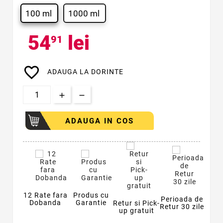
100 ml
1000 ml
54
lei
91
favorite_border
ADAUGA LA DORINTE
ADAUGA IN COS
12 Rate fara
Produs cu
Perioada de
Dobanda
Garantie
Retur si Pick-
Retur 30 zile
up gratuit