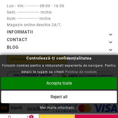
Lun - Vin: ---------- 08:00 - 16:30
Sam: ----------------- Inchis
Dum: ---------------- Inchis
Magazin online deschis 24/7.
INFORMATII

CONTACT

BLOG

Controlează-ți confidențialitatea
Controlează-ți confidențialitatea
Folosim cookies pentru a imbunatati experienta de navigare. Pentru
detalii te rugam sa citesti
Politica de cookies
Accepta toate
Copyright © 2008-2026 - Cartuseria.ro
Reject all
ANPC
||
Politica SOL
Mai multe informatii
0