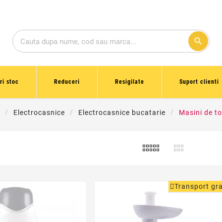
search
ri stoc
Reduceri
Resigilate
Suport clienti
Electrocasnice
Electrocasnice bucatarie
Masini de to
Transport gra