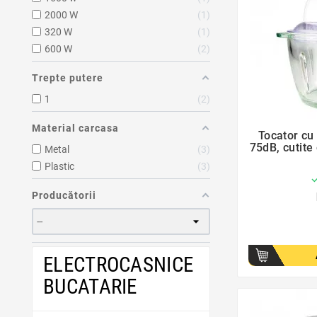
2000 W
1
320 W
1
600 W
2
Trepte putere
1
2
Material carcasa
Tocator cu 
75dB, cutite
Metal
3
Plastic
3
Producătorii
ELECTROCASNICE
BUCATARIE