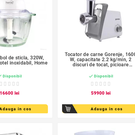
favorite_border
favorite_border

Tocator de carne Gorenje, 160

bol de sticla, 320W,
W, capacitate 2.2 kg/min, 2
 otel inoxidabil, Home
discuri de tocat, picioare
antiderapante, metal/plastic


Disponibil
Disponibil
166
00
lei
599
00
lei
Adauga in cos
Adauga in cos