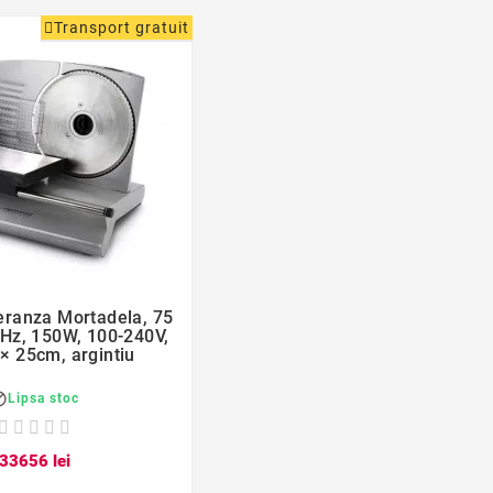
Transport gratuit
favorite_border

eranza Mortadela, 75
Hz, 150W, 100-240V,
 × 25cm, argintiu

Lipsa stoc
336
56
lei