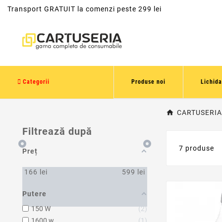
Transport GRATUIT la comenzi peste 299 lei
Categorii
Produse noi
Lichida
CARTUSERIA
Filtrează după
7 produse
Preț
166
lei
599
lei
Putere
150 W
2
1600 w
1