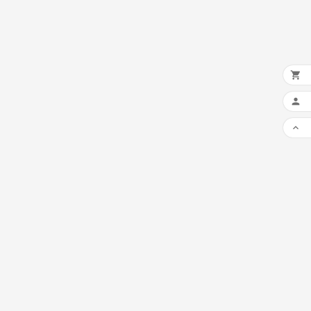


