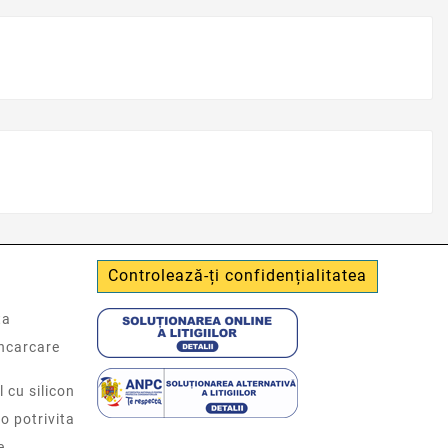
Controlează-ți confidențialitatea
ta
incarcare
l cu silicon
o potrivita
e