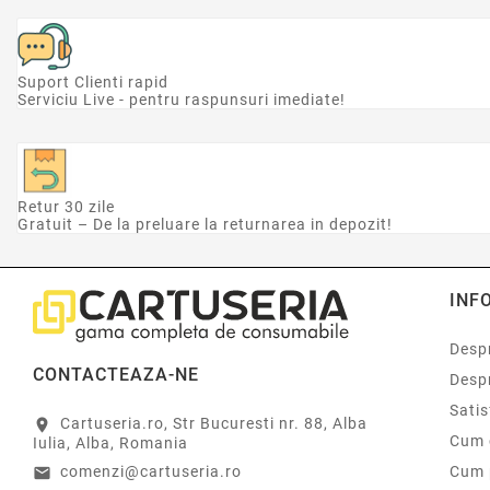
Suport Clienti rapid
Serviciu Live - pentru raspunsuri imediate!
Retur 30 zile
Gratuit – De la preluare la returnarea in depozit!
INF
Despr
CONTACTEAZA-NE
Desp
Sati
Cartuseria.ro, Str Bucuresti nr. 88, Alba
location_on
Cum 
Iulia, Alba, Romania
comenzi@cartuseria.ro
Cum 
email