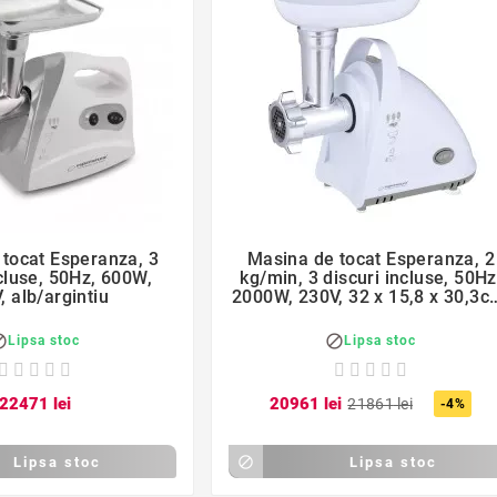
favorite_border
favorite_border


tocat Esperanza, 3
Masina de tocat Esperanza, 2
ncluse, 50Hz, 600W,
kg/min, 3 discuri incluse, 50Hz
, alb/argintiu
2000W, 230V, 32 x 15,8 x 30,3c
alb


Lipsa stoc
Lipsa stoc
224
71
lei
209
61
lei
218
61
lei
-4%
Lipsa stoc

Lipsa stoc