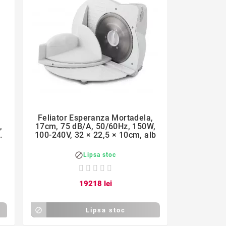
favorite_border

Feliator Esperanza Mortadela,
,
17cm, 75 dB/A, 50/60Hz, 150W,
m,
100-240V, 32 × 22,5 × 10cm, alb

Lipsa stoc
192
18
lei

Lipsa stoc