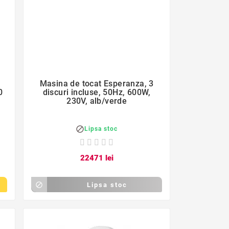
favorite_border

Masina de tocat Esperanza, 3
0
discuri incluse, 50Hz, 600W,
230V, alb/verde

Lipsa stoc
224
71
lei

Lipsa stoc