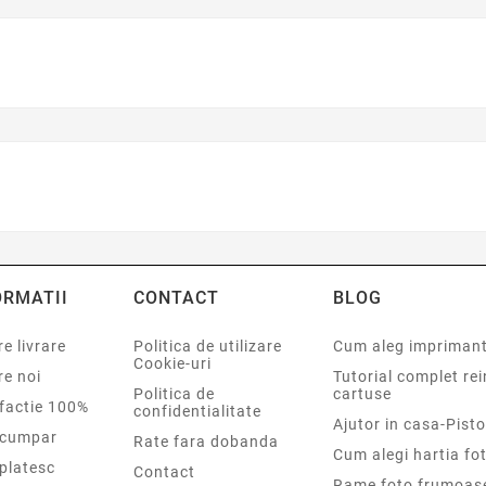
ORMATII
CONTACT
BLOG
e livrare
Politica de utilizare
Cum aleg impriman
Cookie-uri
re noi
Tutorial complet re
Politica de
cartuse
sfactie 100%
confidentialitate
Ajutor in casa-Pisto
cumpar
Rate fara dobanda
Cum alegi hartia fot
platesc
Contact
Rame foto frumoas