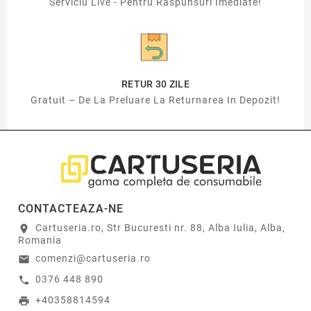
Serviciu Live - Pentru Raspunsuri Imediate!
RETUR 30 ZILE
Gratuit – De La Preluare La Returnarea In Depozit!
CONTACTEAZA-NE
Cartuseria.ro, Str Bucuresti nr. 88, Alba Iulia, Alba,
location_on
Romania
comenzi@cartuseria.ro
email
0376 448 890
call
+40358814594
print