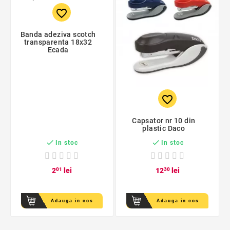
favorite_border
Banda adeziva scotch
transparenta 18x32
Ecada
favorite_border
Capsator nr 10 din
plastic Daco


In stoc
In stoc
2
01
lei
12
30
lei
Adauga in cos
Adauga in cos