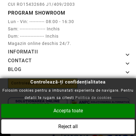
CUI RO15432686 J1/409/2003
PROGRAM SHOWROOM
Lun - Vin: ---------- 08:00 - 16:30
Sam: ----------------- Inchis
Dum: ---------------- Inchis
Magazin online deschis 24/7.
INFORMATII

CONTACT

BLOG

Controlează-ți confidențialitatea
Controlează-ți confidențialitatea
Folosim cookies pentru a imbunatati experienta de navigare. Pentru
detalii te rugam sa citesti
Politica de cookies
Accepta toate
Copyright © 2008-2026 - Cartuseria.ro
Reject all
ANPC
||
Politica SOL