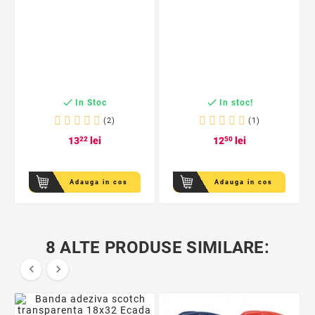


In Stoc
In stoc!
(2)
(1)
13
22
lei
12
50
lei
Adauga in cos
Adauga in cos
8 ALTE PRODUSE SIMILARE:

