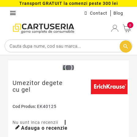
Transport GRATUIT la comenzi peste 300 lei
menu
Contact
Blog
0
search
Umezitor degete
cu gel
Cod Produs:
EK40125
Nu sunt inca recenzii
Adauga o recenzie