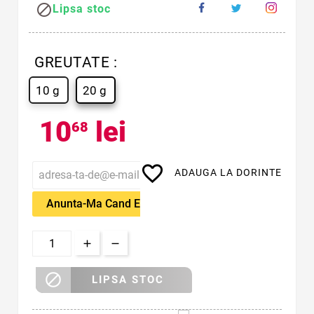

Lipsa stoc
GREUTATE :
10 g
20 g
10
lei
68
favorite_border
ADAUGA LA DORINTE
Anunta-Ma Cand Este Disponibil

LIPSA STOC