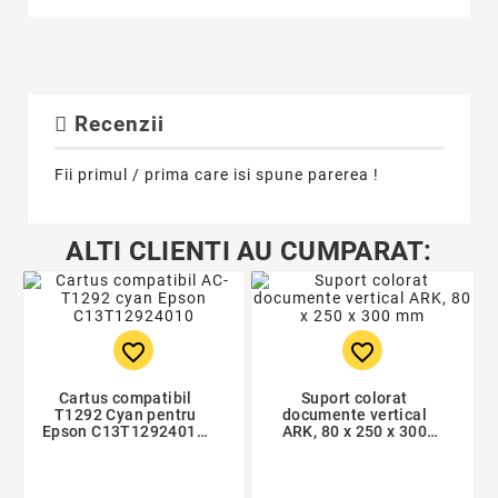
Recenzii
Fii primul / prima care isi spune parerea !
ALTI CLIENTI AU CUMPARAT:
favorite_border
favorite_border
Cartus compatibil
Suport colorat
T1292 Cyan pentru
documente vertical
Epson C13T12924010,
ARK, 80 x 250 x 300
Premium Activejet,
mm
Garantie 5 ani