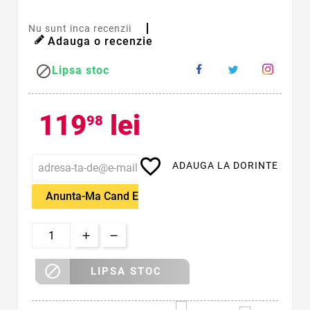
Nu sunt inca recenzii
Adauga o recenzie

Lipsa stoc
119
lei
98
favorite_border
ADAUGA LA DORINTE
Anunta-Ma Cand Este Disponibil

LIPSA STOC