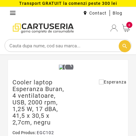
Transport GRATUIT la comenzi peste 300 lei
menu
Contact
Blog
0
search
Cooler laptop
Esperanza Buran,
4 ventilatoare,
USB, 2000 rpm,
1,25 W, 17 dBA,
41,5 x 30,5 x
2,7cm, negru
Cod Produs:
EGC102