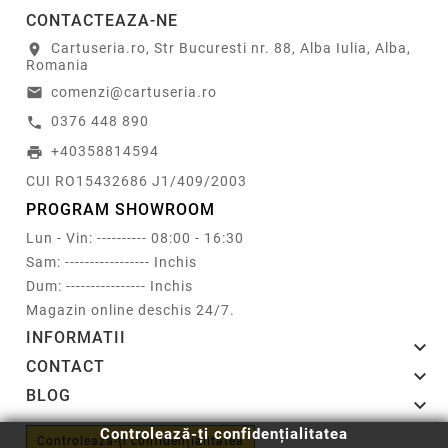
CONTACTEAZA-NE
Cartuseria.ro, Str Bucuresti nr. 88, Alba Iulia, Alba,
location_on
Romania
comenzi@cartuseria.ro
email
0376 448 890
call
+40358814594
print
CUI RO15432686 J1/409/2003
PROGRAM SHOWROOM
Lun - Vin: ---------- 08:00 - 16:30
Sam: ----------------- Inchis
Dum: ---------------- Inchis
Magazin online deschis 24/7.
INFORMATII

CONTACT

BLOG

Controlează-ți confidențialitatea
Controlează-ți confidențialitatea