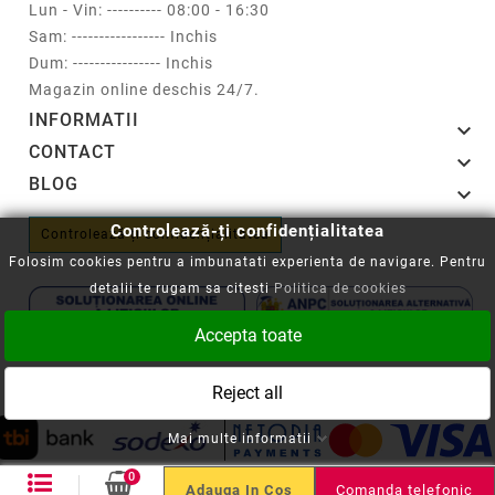
Lun - Vin: ---------- 08:00 - 16:30
Sam: ----------------- Inchis
Dum: ---------------- Inchis
Magazin online deschis 24/7.
INFORMATII

CONTACT

BLOG

Controlează-ți confidențialitatea
Controlează-ți confidențialitatea
Folosim cookies pentru a imbunatati experienta de navigare. Pentru
detalii te rugam sa citesti
Politica de cookies
Accepta toate
Copyright © 2008-2026 - Cartuseria.ro
Reject all
ANPC
||
Politica SOL
Mai multe informatii
0
Comanda telefonic
Adauga In Cos