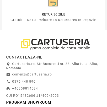
RETUR 30 ZILE
Gratuit – De La Preluare La Returnarea In Depozit!
CONTACTEAZA-NE
Cartuseria.ro, Str Bucuresti nr. 88, Alba Iulia, Alba,
location_on
Romania
comenzi@cartuseria.ro
email
0376 448 890
call
+40358814594
print
CUI RO15432686 J1/409/2003
PROGRAM SHOWROOM