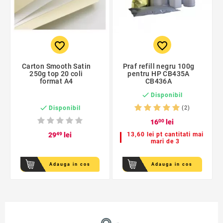
favorite_border
favorite_border
Carton Smooth Satin
Praf refill negru 100g
250g top 20 coli
pentru HP CB435A
format A4
CB436A

Disponibil

Disponibil
(2)
16
00
lei
29
49
lei
13,60 lei pt cantitati mai
mari de 3
Adauga in cos
Adauga in cos