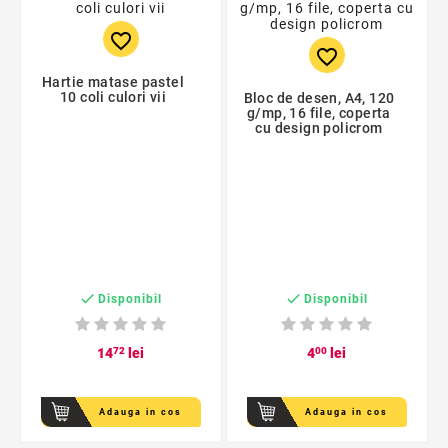
favorite_border
favorite_border
Hartie matase pastel
10 coli culori vii
Bloc de desen, A4, 120
g/mp, 16 file, coperta
cu design policrom


Disponibil
Disponibil
14
72
lei
4
00
lei
Adauga in cos
Adauga in cos