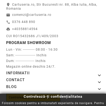
Cartuseria.ro, Str Bucuresti nr. 88, Alba Iulia, Alba,
location_on
Romania
comenzi@cartuseria.ro
email
0376 448 890
call
+40358814594
print
CUI RO15432686 J1/409/2003
PROGRAM SHOWROOM
Lun - Vin: ---------- 08:00 - 16:30
Sam: ----------------- Inchis
Dum: ---------------- Inchis
Magazin online deschis 24/7.
INFORMATII

CONTACT

BLOG

Controlează-ți confidențialitatea
Controlează-ți confidențialitatea
Folosim cookies pentru a imbunatati experienta de navigare. Pentru