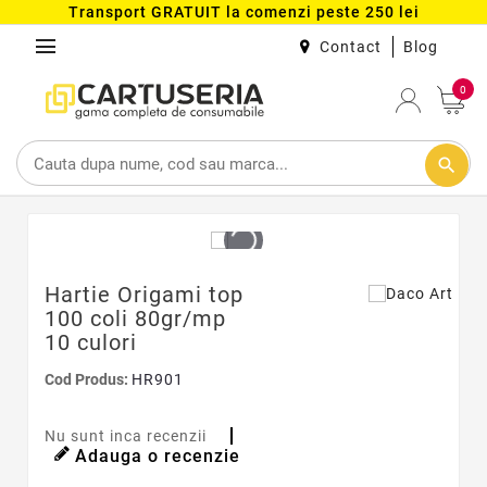
Transport GRATUIT la comenzi peste 250 lei
menu
Contact
Blog
0
search
Hartie Origami top
100 coli 80gr/mp
10 culori
Cod Produs:
HR901
Nu sunt inca recenzii
Adauga o recenzie