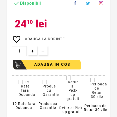

Disponibil
24
lei
10
favorite_border
ADAUGA LA DORINTE
ADAUGA IN COS
12 Rate fara
Produs cu
Perioada de
Dobanda
Garantie
Retur si Pick-
Retur 30 zile
up gratuit