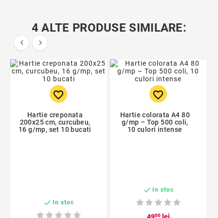
4 ALTE PRODUSE SIMILARE:


favorite_border
favorite_border
Hartie creponata
Hartie colorata A4 80
200x25 cm, curcubeu,
g/mp – Top 500 coli,
16 g/mp, set 10 bucati
10 culori intense

In stoc

In stoc
49
00
lei