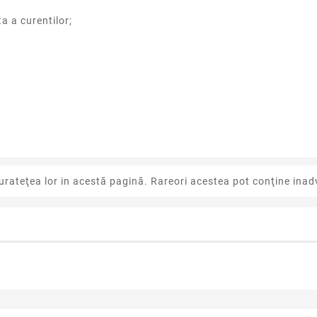
a a curentilor;
urateţea lor in acestă pagină. Rareori acestea pot conţine inadv