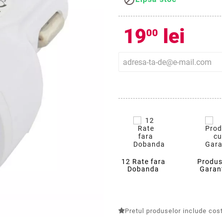

19
lei
00
12 Rate fara
Produs
Dobanda
Garan
Pretul produselor include costu