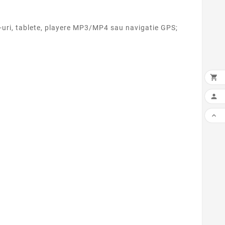
-uri, tablete, playere MP3/MP4 sau navigatie GPS;


