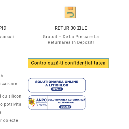
PID
RETUR 30 ZILE
punsuri
Gratuit – De La Preluare La
Returnarea In Depozit!
Controlează-ți confidențialitatea
ta
incarcare
l cu silicon
o potrivita
e
r obiecte