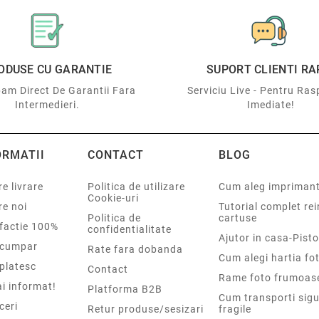
ODUSE CU GARANTIE
SUPORT CLIENTI RA
am Direct De Garantii Fara
Serviciu Live - Pentru Ras
Intermedieri.
Imediate!
ORMATII
CONTACT
BLOG
e livrare
Politica de utilizare
Cum aleg impriman
Cookie-uri
re noi
Tutorial complet re
Politica de
cartuse
sfactie 100%
confidentialitate
Ajutor in casa-Pisto
cumpar
Rate fara dobanda
Cum alegi hartia fot
platesc
Contact
Rame foto frumoas
i informat!
Platforma B2B
Cum transporti sigu
ceri
Retur produse/sesizari
fragile