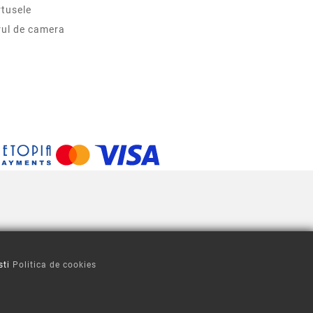
tusele
rul de camera
sti
Politica de cookies