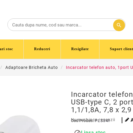
search
ari stoc
Reduceri
Resigilate
Suport client
Adaptoare Bricheta Auto
Incarcator telefon auto, 1port U
Incarcator telefon
USB-type C, 2 por
1,1/1,8A, 7,8 x 2,9
Nu sunt inca recenzii
Cod Produs:
PLS34I
Lipsa stoc