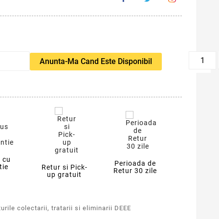
favorite_border
Anunta-Ma Cand Este Disponibil
 cu
Perioada de
tie
Retur si Pick-
Retur 30 zile
up gratuit
rile colectarii, tratarii si eliminarii DEEE