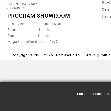
Prod
CUI RO15432686
J1/409/2003
Cele
PROGRAM SHOWROOM
Harta
Lun - Vin: ---------- 08:00 - 16:30
Sam: ----------------- Inchis
Dum: ---------------- Inchis
Magazin online deschis 24/7.
Copyright © 2008-2026 - Cartuseria.ro
ANPC
||
Politi
Folosim cookies pentr