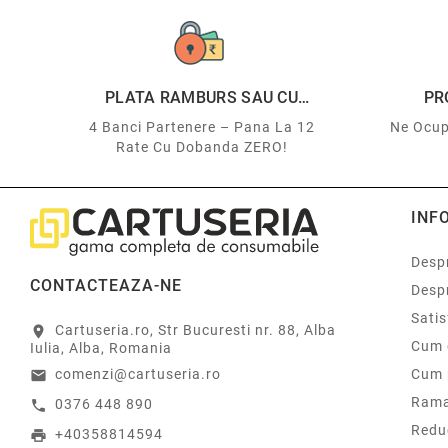
PLATA RAMBURS SAU CU
PR
CARDUL
4 Banci Partenere – Pana La 12
Ne Ocup
Rate Cu Dobanda ZERO!
INF
Despr
CONTACTEAZA-NE
Desp
Sati
Cartuseria.ro, Str Bucuresti nr. 88, Alba
location_on
Cum 
Iulia, Alba, Romania
comenzi@cartuseria.ro
Cum 
email
Rama
0376 448 890
call
Redu
+40358814594
print