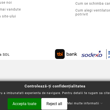
use noi
Cum se schimba car
 mai vandute
Cum alegi ventilato
potrivit
 site-ului
ca SOL
Controlează-ți confidențialitatea
u a imbunatati experienta de navigare. Pentru detalii te rugam sa cite
Accepta toate
Reject all
Mai multe informatii