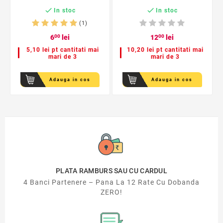


In stoc
In stoc
(1)
6
00
lei
12
00
lei
5,10 lei pt cantitati mai
10,20 lei pt cantitati mai
mari de 3
mari de 3
Adauga in cos
Adauga in cos
PLATA RAMBURS SAU CU CARDUL
4 Banci Partenere – Pana La 12 Rate Cu Dobanda
ZERO!