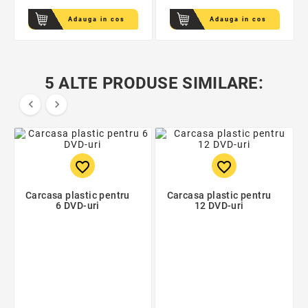
Adauga in cos
Adauga in cos
5 ALTE PRODUSE SIMILARE:


favorite_border
favorite_border
Carcasa plastic pentru
Carcasa plastic pentru
6 DVD-uri
12 DVD-uri