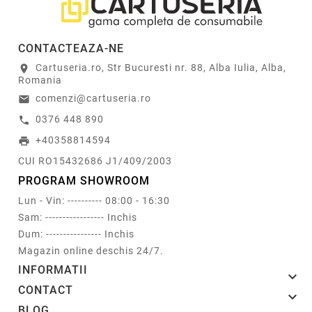
CONTACTEAZA-NE
Cartuseria.ro, Str Bucuresti nr. 88, Alba Iulia, Alba,
location_on
Romania
comenzi@cartuseria.ro
email
0376 448 890
call
+40358814594
print
CUI RO15432686 J1/409/2003
PROGRAM SHOWROOM
Lun - Vin: ---------- 08:00 - 16:30
Sam: ----------------- Inchis
Dum: ---------------- Inchis
Magazin online deschis 24/7.
INFORMATII

CONTACT

BLOG