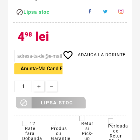

Lipsa stoc
4
lei
98
favorite_border
ADAUGA LA DORINTE
Anunta-Ma Cand Este Disponibil

LIPSA STOC